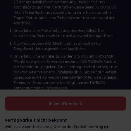
2,3 der Arzneimittelpreisverordnung, abzüglich eines
Abschlags zugunsten der Krankenkasse gemäß § 130 SGB V
i.H.v. 5% bei Rechnungsbegleichung innerhalb von zehn
Tagen. Der tatsächliche Preis erscheint nach Auswahl der
Apotheke.
2
Unverbindliche Preisempfehlung des Herstellers. Der
tatsächliche Preis erscheint nach Auswahl der Apotheke.
3
Alle Preisangaben inkl. MwSt., ggf. zzgl. Kosten für
Bringdienst der ausgewählten Apotheke.
4
Unverbindliche Angabe. Es werden pro Produkt 5 PAYBACK
°Punkte vergeben. Es werden maximal 100 PAYBACK Punkte
pro Produkt ausgegeben. Eine Punktegutschrift erfolgt nur
für Produkte mit einem Einzelpreis ab 2 Euro. Für auf Rezept
abgegebene Artikel werden keine PAYBACK Punkte vergeben.
Es wird ein Benutzerkonto benötigt, um die PAYBACK-
Kartennummer zu hinterlegen.
In den Warenkorb
Betreiber des Portals und verantwortlich: gesund.de GmbH &
Co. KG, HRA 113699, Amtsgericht München
Verfügbarkeit nicht bekannt
© 2026 gesund.de GmbH & Co. KG
Wähle eine Apotheke und prüfe, ob das Produkt vorrätig ist.