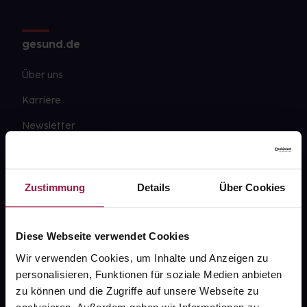
gesund.de
Über uns
Karriere
Newsletter
Barrierefreiheitserklärung
PAYBACK
Zustimmung
Details
Über Cookies
gesund-versorger.de
Sanitätshäuser
Diese Webseite verwendet Cookies
Datenschutz
Wir verwenden Cookies, um Inhalte und Anzeigen zu
personalisieren, Funktionen für soziale Medien anbieten
AGB
zu können und die Zugriffe auf unsere Webseite zu
Impressum