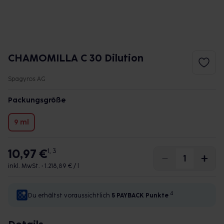
CHAMOMILLA C 30 Dilution
Spagyros AG
Packungsgröße
9 ml
10,97 €
1, 3
inkl. MwSt. •
1.218,89 € / l
4
Du erhältst voraussichtlich
5 PAYBACK
Punkte