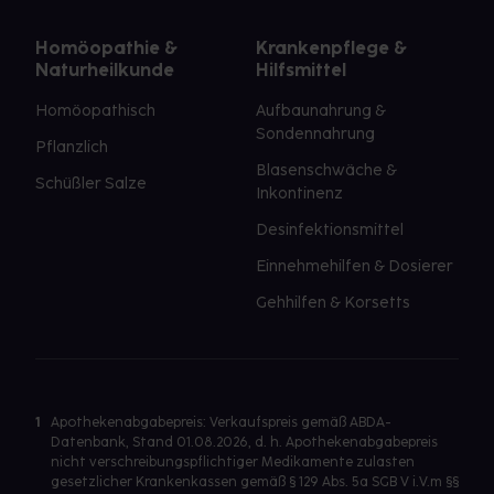
Homöopathie &
Krankenpflege &
Naturheilkunde
Hilfsmittel
Homöopathisch
Aufbaunahrung &
Sondennahrung
Pflanzlich
Blasenschwäche &
Schüßler Salze
Inkontinenz
Desinfektionsmittel
Einnehmehilfen & Dosierer
Gehhilfen & Korsetts
1
Apothekenabgabepreis: Verkaufspreis gemäß ABDA-
Datenbank, Stand 01.08.2026, d. h. Apothekenabgabepreis
nicht verschreibungspflichtiger Medikamente zulasten
gesetzlicher Krankenkassen gemäß § 129 Abs. 5a SGB V i.V.m §§