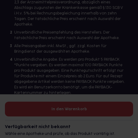
2,3 der Arzneimittelpreisverordnung, abzüglich eines
Abschlags zugunsten der Krankenkasse gemäß § 130 SGB V
i.H.v. 5% bei Rechnungsbegleichung innerhalb von zehn
Tagen. Der tatsächliche Preis erscheint nach Auswahl der
Apotheke.
2
Unverbindliche Preisempfehlung des Herstellers. Der
tatsächliche Preis erscheint nach Auswahl der Apotheke.
3
Alle Preisangaben inkl. MwSt., ggf. zzgl. Kosten für
Bringdienst der ausgewählten Apotheke.
4
Unverbindliche Angabe. Es werden pro Produkt 5 PAYBACK
°Punkte vergeben. Es werden maximal 100 PAYBACK Punkte
pro Produkt ausgegeben. Eine Punktegutschrift erfolgt nur
für Produkte mit einem Einzelpreis ab 2 Euro. Für auf Rezept
abgegebene Artikel werden keine PAYBACK Punkte vergeben.
Es wird ein Benutzerkonto benötigt, um die PAYBACK-
Kartennummer zu hinterlegen.
In den Warenkorb
Betreiber des Portals und verantwortlich: gesund.de GmbH &
Co. KG, HRA 113699, Amtsgericht München
Verfügbarkeit nicht bekannt
© 2026 gesund.de GmbH & Co. KG
Wähle eine Apotheke und prüfe, ob das Produkt vorrätig ist.