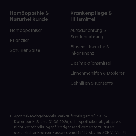
Homöopathie &
Krankenpflege &
Naturheilkunde
Hilfsmittel
Homöopathisch
Aufbaunahrung &
Sondennahrung
Pflanzlich
Blasenschwäche &
Schüßler Salze
Inkontinenz
Desinfektionsmittel
Einnehmehilfen & Dosierer
Gehhilfen & Korsetts
1
Apothekenabgabepreis: Verkaufspreis gemäß ABDA-
Datenbank, Stand 01.08.2026, d. h. Apothekenabgabepreis
nicht verschreibungspflichtiger Medikamente zulasten
gesetzlicher Krankenkassen gemäß § 129 Abs. 5a SGB V i.V.m §§