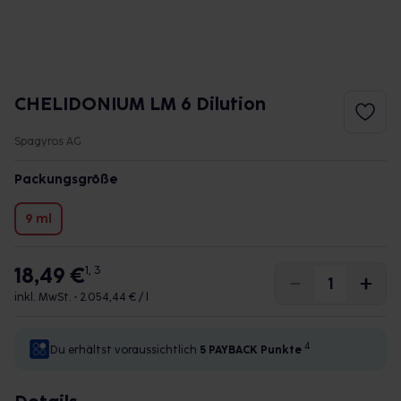
CHELIDONIUM LM 6 Dilution
Spagyros AG
Packungsgröße
9 ml
18,49 €
1, 3
inkl. MwSt. •
2.054,44 € / l
4
Du erhältst voraussichtlich
5 PAYBACK
Punkte