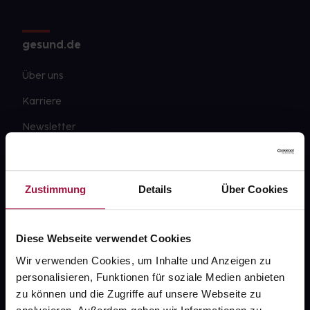
gesund.de
Über uns
Karriere
Newsletter
Barrierefreiheitserklärung
PAYBACK
Zustimmung
Details
Über Cookies
gesund-versorger.de
Sanitätshäuser
Diese Webseite verwendet Cookies
Datenschutz
Wir verwenden Cookies, um Inhalte und Anzeigen zu
personalisieren, Funktionen für soziale Medien anbieten
AGB
zu können und die Zugriffe auf unsere Webseite zu
Impressum