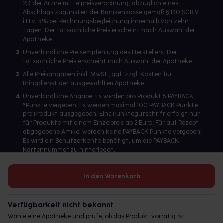
2,3 der Arzneimittelpreisverordnung, abzüglich eines
Abschlags zugunsten der Krankenkasse gemäß § 130 SGB V
i.H.v. 5% bei Rechnungsbegleichung innerhalb von zehn
Tagen. Der tatsächliche Preis erscheint nach Auswahl der
Apotheke.
2
Unverbindliche Preisempfehlung des Herstellers. Der
tatsächliche Preis erscheint nach Auswahl der Apotheke.
3
Alle Preisangaben inkl. MwSt., ggf. zzgl. Kosten für
Bringdienst der ausgewählten Apotheke.
4
Unverbindliche Angabe. Es werden pro Produkt 5 PAYBACK
°Punkte vergeben. Es werden maximal 100 PAYBACK Punkte
pro Produkt ausgegeben. Eine Punktegutschrift erfolgt nur
für Produkte mit einem Einzelpreis ab 2 Euro. Für auf Rezept
abgegebene Artikel werden keine PAYBACK Punkte vergeben.
Es wird ein Benutzerkonto benötigt, um die PAYBACK-
Kartennummer zu hinterlegen.
In den Warenkorb
Betreiber des Portals und verantwortlich: gesund.de GmbH &
Co. KG, HRA 113699, Amtsgericht München
Verfügbarkeit nicht bekannt
© 2026 gesund.de GmbH & Co. KG
Wähle eine Apotheke und prüfe, ob das Produkt vorrätig ist.