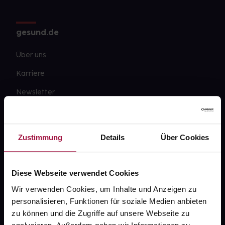
gesund.de
Über uns
Karriere
Newsletter
Barrierefreiheitserklärung
PAYBACK
Zustimmung
Details
Über Cookies
gesund-versorger.de
Sanitätshäuser
Diese Webseite verwendet Cookies
Datenschutz
Wir verwenden Cookies, um Inhalte und Anzeigen zu
personalisieren, Funktionen für soziale Medien anbieten
AGB
zu können und die Zugriffe auf unsere Webseite zu
Impressum