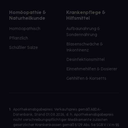
Homöopathie &
Krankenpflege &
Naturheilkunde
Hilfsmittel
Homöopathisch
Aufbaunahrung &
Sondennahrung
Pflanzlich
Blasenschwäche &
Schüßler Salze
Inkontinenz
Desinfektionsmittel
Einnehmehilfen & Dosierer
Gehhilfen & Korsetts
1
Apothekenabgabepreis: Verkaufspreis gemäß ABDA-
Datenbank, Stand 01.08.2026, d. h. Apothekenabgabepreis
nicht verschreibungspflichtiger Medikamente zulasten
gesetzlicher Krankenkassen gemäß § 129 Abs. 5a SGB V i.V.m §§