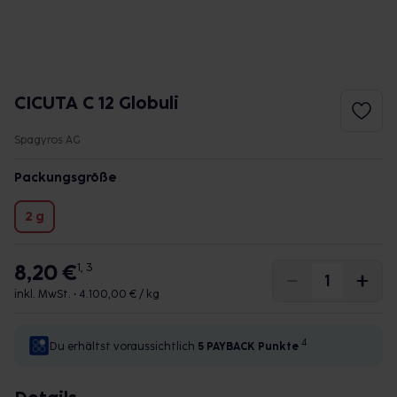
CICUTA C 12 Globuli
Spagyros AG
Packungsgröße
2 g
8,20 €
1, 3
inkl. MwSt. •
4.100,00 € / kg
4
Du erhältst voraussichtlich
5 PAYBACK
Punkte