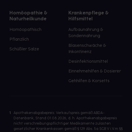
Homöopathie &
Krankenpflege &
Naturheilkunde
Hilfsmittel
Homöopathisch
Aufbaunahrung &
Sondennahrung
Pflanzlich
Blasenschwäche &
Schüßler Salze
Inkontinenz
Desinfektionsmittel
Einnehmehilfen & Dosierer
Gehhilfen & Korsetts
1
Apothekenabgabepreis: Verkaufspreis gemäß ABDA-
Datenbank, Stand 01.08.2026, d. h. Apothekenabgabepreis
nicht verschreibungspflichtiger Medikamente zulasten
gesetzlicher Krankenkassen gemäß § 129 Abs. 5a SGB V i.V.m §§