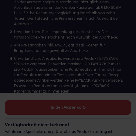
2,3 der Arzneimittelpreisverordnung, abzüglich eines
Abschlags zugunsten der Krankenkasse gemäß § 130 SGB V
i.H.v. 5% bei Rechnungsbegleichung innerhalb von zehn
Tagen. Der tatsächliche Preis erscheint nach Auswahl der
Apotheke.
2
Unverbindliche Preisempfehlung des Herstellers. Der
tatsächliche Preis erscheint nach Auswahl der Apotheke.
3
Alle Preisangaben inkl. MwSt., ggf. zzgl. Kosten für
Bringdienst der ausgewählten Apotheke.
4
Unverbindliche Angabe. Es werden pro Produkt 5 PAYBACK
°Punkte vergeben. Es werden maximal 100 PAYBACK Punkte
pro Produkt ausgegeben. Eine Punktegutschrift erfolgt nur
für Produkte mit einem Einzelpreis ab 2 Euro. Für auf Rezept
abgegebene Artikel werden keine PAYBACK Punkte vergeben.
Es wird ein Benutzerkonto benötigt, um die PAYBACK-
Kartennummer zu hinterlegen.
In den Warenkorb
Betreiber des Portals und verantwortlich: gesund.de GmbH &
Co. KG, HRA 113699, Amtsgericht München
Verfügbarkeit nicht bekannt
© 2026 gesund.de GmbH & Co. KG
Wähle eine Apotheke und prüfe, ob das Produkt vorrätig ist.