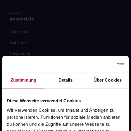
gesund.de
Über uns
Karriere
Newsletter
Barrierefreiheitserklärung
PAYBACK
Zustimmung
Details
Über Cookies
gesund-versorger.de
Sanitätshäuser
Diese Webseite verwendet Cookies
Datenschutz
Wir verwenden Cookies, um Inhalte und Anzeigen zu
personalisieren, Funktionen für soziale Medien anbieten
AGB
zu können und die Zugriffe auf unsere Webseite zu
Impressum