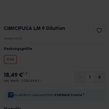
CIMICIFUGA LM 9 Dilution
Spagyros AG
Packungsgröße
9 ml
18,49 €
1, 3
inkl. MwSt. •
2.054,44 € / l
4
Du erhältst voraussichtlich
5 PAYBACK
Punkte