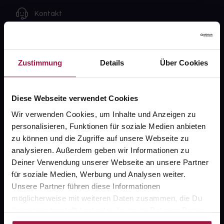
Angaben der Packungsbeilage abweichen. Da der
Kontakt
Arzt sie individuell abstimmt, sollten Sie das
Arzneimittel daher nach seinen Anweisungen
FAQ
anwenden.
Widerrufsformular
Zustimmung
Details
Über Cookies
Diese Webseite verwendet Cookies
gesund.de
Wir verwenden Cookies, um Inhalte und Anzeigen zu
personalisieren, Funktionen für soziale Medien anbieten
Über uns
zu können und die Zugriffe auf unsere Webseite zu
Karriere
analysieren. Außerdem geben wir Informationen zu
Deiner Verwendung unserer Webseite an unsere Partner
Newsletter
für soziale Medien, Werbung und Analysen weiter.
Unsere Partner führen diese Informationen
Barrierefreiheitserklärung
möglicherweise mit weiteren Daten zusammen, die Du
PAYBACK
ihnen bereitgestellt hast oder die sie im Rahmen Deiner
Nutzung der Dienste gesammelt haben.
gesund-versorger.de