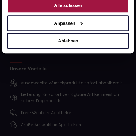
Alle zulassen
Sanitätshäuser
Datenschutz
Anpassen
AGB
Ablehnen
Impressum
Unsere Vorteile
Ausgewählte Wunschprodukte sofort abholbereit
Lieferung für sofort verfügbare Artikel meist am
selben Tag möglich
Freie Wahl der Apotheke
Große Auswahl an Apotheken