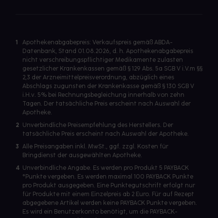
1
Apothekenabgabepreis: Verkaufspreis gemäß ABDA-
Datenbank, Stand 01.08.2026, d. h. Apothekenabgabepreis
nicht verschreibungspflichtiger Medikamente zulasten
gesetzlicher Krankenkassen gemäß § 129 Abs. 5a SGB V i.V.m §§
2,3 der Arzneimittelpreisverordnung, abzüglich eines
Abschlags zugunsten der Krankenkasse gemäß § 130 SGB V
i.H.v. 5% bei Rechnungsbegleichung innerhalb von zehn
Tagen. Der tatsächliche Preis erscheint nach Auswahl der
Apotheke.
2
Unverbindliche Preisempfehlung des Herstellers. Der
tatsächliche Preis erscheint nach Auswahl der Apotheke.
3
Alle Preisangaben inkl. MwSt., ggf. zzgl. Kosten für
Bringdienst der ausgewählten Apotheke.
4
Unverbindliche Angabe. Es werden pro Produkt 5 PAYBACK
°Punkte vergeben. Es werden maximal 100 PAYBACK Punkte
pro Produkt ausgegeben. Eine Punktegutschrift erfolgt nur
für Produkte mit einem Einzelpreis ab 2 Euro. Für auf Rezept
abgegebene Artikel werden keine PAYBACK Punkte vergeben.
Es wird ein Benutzerkonto benötigt, um die PAYBACK-