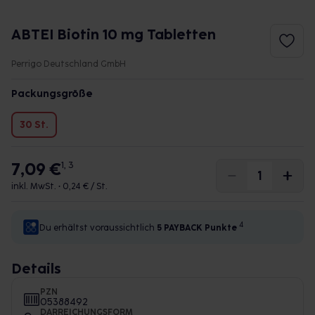
ABTEI Biotin 10 mg Tabletten
Perrigo Deutschland GmbH
Packungsgröße
30 St.
7,09 €
1, 3
inkl. MwSt. •
0,24 € / St.
4
Du erhältst voraussichtlich
5 PAYBACK
Punkte
Details
PZN
05388492
DARREICHUNGSFORM