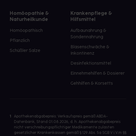
Homöopathie &
Krankenpflege &
Naturheilkunde
Hilfsmittel
Homöopathisch
Aufbaunahrung &
Sondennahrung
Pflanzlich
Blasenschwäche &
Schüßler Salze
Inkontinenz
Desinfektionsmittel
Einnehmehilfen & Dosierer
Gehhilfen & Korsetts
1
Apothekenabgabepreis: Verkaufspreis gemäß ABDA-
Datenbank, Stand 01.08.2026, d. h. Apothekenabgabepreis
nicht verschreibungspflichtiger Medikamente zulasten
gesetzlicher Krankenkassen gemäß § 129 Abs. 5a SGB V i.V.m §§