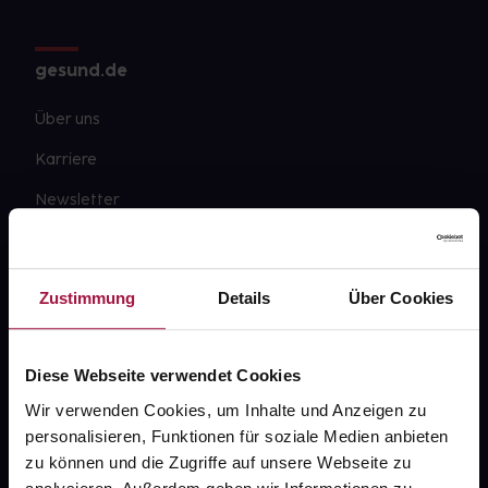
gesund.de
Über uns
Karriere
Newsletter
Barrierefreiheitserklärung
PAYBACK
Zustimmung
Details
Über Cookies
gesund-versorger.de
Sanitätshäuser
Diese Webseite verwendet Cookies
Datenschutz
Wir verwenden Cookies, um Inhalte und Anzeigen zu
personalisieren, Funktionen für soziale Medien anbieten
AGB
zu können und die Zugriffe auf unsere Webseite zu
Impressum