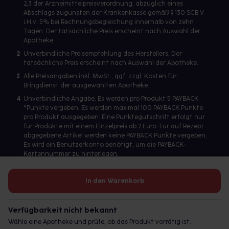
2,3 der Arzneimittelpreisverordnung, abzüglich eines
Abschlags zugunsten der Krankenkasse gemäß § 130 SGB V
i.H.v. 5% bei Rechnungsbegleichung innerhalb von zehn
Tagen. Der tatsächliche Preis erscheint nach Auswahl der
Apotheke.
2
Unverbindliche Preisempfehlung des Herstellers. Der
tatsächliche Preis erscheint nach Auswahl der Apotheke.
3
Alle Preisangaben inkl. MwSt., ggf. zzgl. Kosten für
Bringdienst der ausgewählten Apotheke.
4
Unverbindliche Angabe. Es werden pro Produkt 5 PAYBACK
°Punkte vergeben. Es werden maximal 100 PAYBACK Punkte
pro Produkt ausgegeben. Eine Punktegutschrift erfolgt nur
für Produkte mit einem Einzelpreis ab 2 Euro. Für auf Rezept
abgegebene Artikel werden keine PAYBACK Punkte vergeben.
Es wird ein Benutzerkonto benötigt, um die PAYBACK-
Kartennummer zu hinterlegen.
In den Warenkorb
Betreiber des Portals und verantwortlich: gesund.de GmbH &
Co. KG, HRA 113699, Amtsgericht München
Verfügbarkeit nicht bekannt
© 2026 gesund.de GmbH & Co. KG
Wähle eine Apotheke und prüfe, ob das Produkt vorrätig ist.