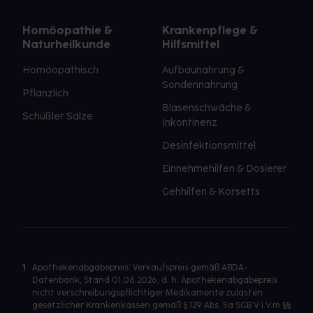
Homöopathie &
Krankenpflege &
Naturheilkunde
Hilfsmittel
Homöopathisch
Aufbaunahrung &
Sondennahrung
Pflanzlich
Blasenschwäche &
Schüßler Salze
Inkontinenz
Desinfektionsmittel
Einnehmehilfen & Dosierer
Gehhilfen & Korsetts
1
Apothekenabgabepreis: Verkaufspreis gemäß ABDA-
Datenbank, Stand 01.08.2026, d. h. Apothekenabgabepreis
nicht verschreibungspflichtiger Medikamente zulasten
gesetzlicher Krankenkassen gemäß § 129 Abs. 5a SGB V i.V.m §§