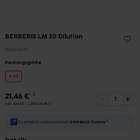
BERBERIS LM 30 Dilution
Spagyros AG
Packungsgröße
9 ml
21,46 €
1, 3
inkl. MwSt. •
2.384,44 € / l
4
Du erhältst voraussichtlich
5 PAYBACK
Punkte