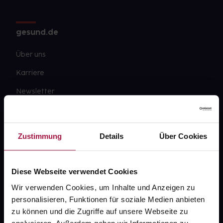
gesund.de
Über uns
Karriere
Newsletter
Barrierefreiheitserklärung
PAYBACK
Zustimmung
Details
Über Cookies
gesund-versorger.de
Sanitätshäuser
Diese Webseite verwendet Cookies
Datenschutz
Wir verwenden Cookies, um Inhalte und Anzeigen zu
personalisieren, Funktionen für soziale Medien anbieten
AGB
zu können und die Zugriffe auf unsere Webseite zu
Impressum