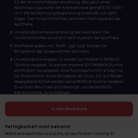
2,3 der Arzneimittelpreisverordnung, abzüglich eines
Abschlags zugunsten der Krankenkasse gemäß § 130 SGB V
i.H.v. 5% bei Rechnungsbegleichung innerhalb von zehn
Tagen. Der tatsächliche Preis erscheint nach Auswahl der
Apotheke.
2
Unverbindliche Preisempfehlung des Herstellers. Der
tatsächliche Preis erscheint nach Auswahl der Apotheke.
3
Alle Preisangaben inkl. MwSt., ggf. zzgl. Kosten für
Bringdienst der ausgewählten Apotheke.
4
Unverbindliche Angabe. Es werden pro Produkt 5 PAYBACK
°Punkte vergeben. Es werden maximal 100 PAYBACK Punkte
pro Produkt ausgegeben. Eine Punktegutschrift erfolgt nur
für Produkte mit einem Einzelpreis ab 2 Euro. Für auf Rezept
abgegebene Artikel werden keine PAYBACK Punkte vergeben.
Es wird ein Benutzerkonto benötigt, um die PAYBACK-
Kartennummer zu hinterlegen.
In den Warenkorb
Betreiber des Portals und verantwortlich: gesund.de GmbH &
Co. KG, HRA 113699, Amtsgericht München
Verfügbarkeit nicht bekannt
© 2026 gesund.de GmbH & Co. KG
Wähle eine Apotheke und prüfe, ob das Produkt vorrätig ist.