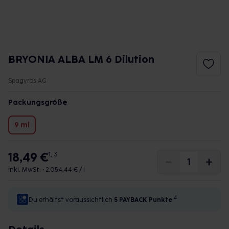
BRYONIA ALBA LM 6 Dilution
Spagyros AG
Packungsgröße
9 ml
18,49 €
1, 3
inkl. MwSt. •
2.054,44 € / l
4
Du erhältst voraussichtlich
5 PAYBACK
Punkte