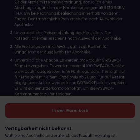
2,3 der Arzneimittelpreisverordnung, abzüglich eines
Abschlags zugunsten der Krankenkasse gemäß § 130 SGB V
i.H.v. 5% bei Rechnungsbegleichung innerhalb von zehn
Tagen. Der tatsächliche Preis erscheint nach Auswahl der
Apotheke.
2
Unverbindliche Preisempfehlung des Herstellers. Der
tatsächliche Preis erscheint nach Auswahl der Apotheke.
3
Alle Preisangaben inkl. MwSt., ggf. zzgl. Kosten für
Bringdienst der ausgewählten Apotheke.
4
Unverbindliche Angabe. Es werden pro Produkt 5 PAYBACK
°Punkte vergeben. Es werden maximal 100 PAYBACK Punkte
pro Produkt ausgegeben. Eine Punktegutschrift erfolgt nur
für Produkte mit einem Einzelpreis ab 2 Euro. Für auf Rezept
abgegebene Artikel werden keine PAYBACK Punkte vergeben.
Es wird ein Benutzerkonto benötigt, um die PAYBACK-
Kartennummer zu hinterlegen.
In den Warenkorb
Betreiber des Portals und verantwortlich: gesund.de GmbH &
Co. KG, HRA 113699, Amtsgericht München
Verfügbarkeit nicht bekannt
© 2026 gesund.de GmbH & Co. KG
Wähle eine Apotheke und prüfe, ob das Produkt vorrätig ist.