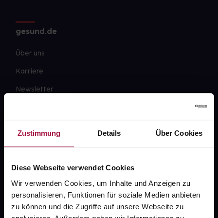
gesund.de
Über uns
Karriere
Newsletter
Barrierefreiheitserklärung
PAYBACK
Zustimmung
Details
Über Cookies
gesund-versorger.de
Sanitätshäuser
Diese Webseite verwendet Cookies
Datenschutz
Wir verwenden Cookies, um Inhalte und Anzeigen zu
personalisieren, Funktionen für soziale Medien anbieten
AGB
zu können und die Zugriffe auf unsere Webseite zu
Impressum