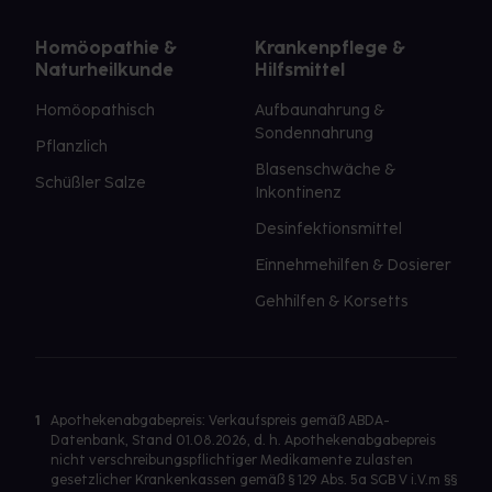
Homöopathie &
Krankenpflege &
Naturheilkunde
Hilfsmittel
Homöopathisch
Aufbaunahrung &
Sondennahrung
Pflanzlich
Blasenschwäche &
Schüßler Salze
Inkontinenz
Desinfektionsmittel
Einnehmehilfen & Dosierer
Gehhilfen & Korsetts
1
Apothekenabgabepreis: Verkaufspreis gemäß ABDA-
Datenbank, Stand 01.08.2026, d. h. Apothekenabgabepreis
nicht verschreibungspflichtiger Medikamente zulasten
gesetzlicher Krankenkassen gemäß § 129 Abs. 5a SGB V i.V.m §§