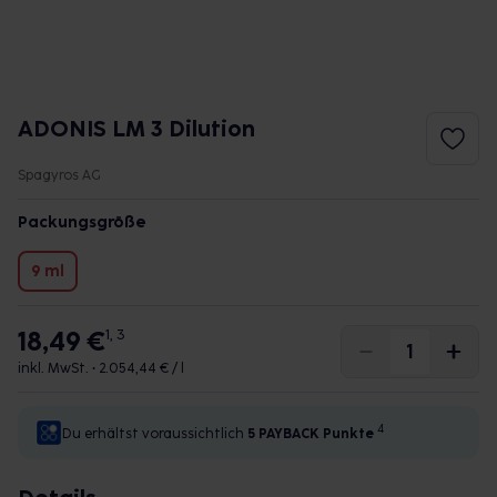
ADONIS LM 3 Dilution
Spagyros AG
Packungsgröße
9 ml
18,49 €
1, 3
inkl. MwSt. •
2.054,44 € / l
4
Du erhältst voraussichtlich
5 PAYBACK
Punkte