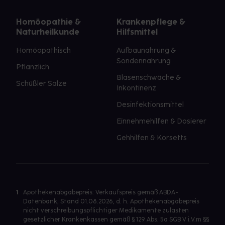
Homöopathie &
Krankenpflege &
Naturheilkunde
Hilfsmittel
Homöopathisch
Aufbaunahrung &
Sondennahrung
Pflanzlich
Blasenschwäche &
Schüßler Salze
Inkontinenz
Desinfektionsmittel
Einnehmehilfen & Dosierer
Gehhilfen & Korsetts
1
Apothekenabgabepreis: Verkaufspreis gemäß ABDA-
Datenbank, Stand 01.08.2026, d. h. Apothekenabgabepreis
nicht verschreibungspflichtiger Medikamente zulasten
gesetzlicher Krankenkassen gemäß § 129 Abs. 5a SGB V i.V.m §§