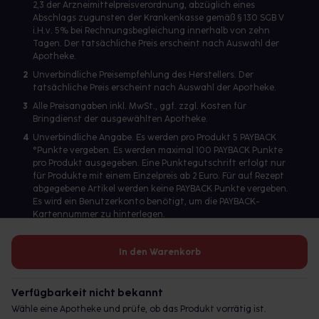
2,3 der Arzneimittelpreisverordnung, abzüglich eines
Abschlags zugunsten der Krankenkasse gemäß § 130 SGB V
i.H.v. 5% bei Rechnungsbegleichung innerhalb von zehn
Tagen. Der tatsächliche Preis erscheint nach Auswahl der
Apotheke.
2
Unverbindliche Preisempfehlung des Herstellers. Der
tatsächliche Preis erscheint nach Auswahl der Apotheke.
3
Alle Preisangaben inkl. MwSt., ggf. zzgl. Kosten für
Bringdienst der ausgewählten Apotheke.
4
Unverbindliche Angabe. Es werden pro Produkt 5 PAYBACK
°Punkte vergeben. Es werden maximal 100 PAYBACK Punkte
pro Produkt ausgegeben. Eine Punktegutschrift erfolgt nur
für Produkte mit einem Einzelpreis ab 2 Euro. Für auf Rezept
abgegebene Artikel werden keine PAYBACK Punkte vergeben.
Es wird ein Benutzerkonto benötigt, um die PAYBACK-
Kartennummer zu hinterlegen.
In den Warenkorb
Betreiber des Portals und verantwortlich: gesund.de GmbH &
Co. KG, HRA 113699, Amtsgericht München
Verfügbarkeit nicht bekannt
© 2026 gesund.de GmbH & Co. KG
Wähle eine Apotheke und prüfe, ob das Produkt vorrätig ist.