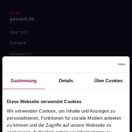
gesund.de
Über uns
Karriere
Newsletter
Barrierefreiheitserklärung
PAYBACK
Zustimmung
Details
Über Cookies
gesund-versorger.de
Sanitätshäuser
Diese Webseite verwendet Cookies
Datenschutz
Wir verwenden Cookies, um Inhalte und Anzeigen zu
personalisieren, Funktionen für soziale Medien anbieten
AGB
zu können und die Zugriffe auf unsere Webseite zu
Impressum