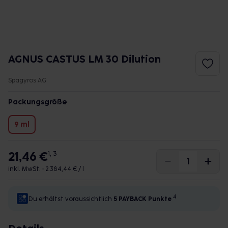
AGNUS CASTUS LM 30 Dilution
Spagyros AG
Packungsgröße
9 ml
21,46 €
1, 3
inkl. MwSt. •
2.384,44 € / l
4
Du erhältst voraussichtlich
5 PAYBACK
Punkte