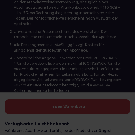
2,3 der Arzneimittelpreisverordnung, abzüglich eines
Abschlags zugunsten der Krankenkasse gemäß § 130 SGB V
i.H.v. 5% bei Rechnungsbegleichung innerhalb von zehn
Tagen. Der tatsächliche Preis erscheint nach Auswahl der
Apotheke.
2
Unverbindliche Preisempfehlung des Herstellers. Der
tatsächliche Preis erscheint nach Auswahl der Apotheke.
3
Alle Preisangaben inkl. MwSt., ggf. zzgl. Kosten für
Bringdienst der ausgewählten Apotheke.
4
Unverbindliche Angabe. Es werden pro Produkt 5 PAYBACK
°Punkte vergeben. Es werden maximal 100 PAYBACK Punkte
pro Produkt ausgegeben. Eine Punktegutschrift erfolgt nur
für Produkte mit einem Einzelpreis ab 2 Euro. Für auf Rezept
abgegebene Artikel werden keine PAYBACK Punkte vergeben.
Es wird ein Benutzerkonto benötigt, um die PAYBACK-
Kartennummer zu hinterlegen.
In den Warenkorb
Betreiber des Portals und verantwortlich: gesund.de GmbH &
Co. KG, HRA 113699, Amtsgericht München
Verfügbarkeit nicht bekannt
© 2026 gesund.de GmbH & Co. KG
Wähle eine Apotheke und prüfe, ob das Produkt vorrätig ist.