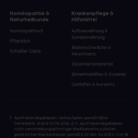
Homöopathie &
Krankenpflege &
Naturheilkunde
Hilfsmittel
Homöopathisch
Aufbaunahrung &
Sondennahrung
Pflanzlich
Blasenschwäche &
Schüßler Salze
Inkontinenz
Desinfektionsmittel
Einnehmehilfen & Dosierer
Gehhilfen & Korsetts
1
Apothekenabgabepreis: Verkaufspreis gemäß ABDA-
Datenbank, Stand 01.08.2026, d. h. Apothekenabgabepreis
nicht verschreibungspflichtiger Medikamente zulasten
gesetzlicher Krankenkassen gemäß § 129 Abs. 5a SGB V i.V.m §§