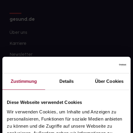
gesund.de
Über uns
Karriere
Newsletter
Barrierefreiheitserklärung
PAYBACK
Zustimmung
Details
Über Cookies
gesund-versorger.de
Sanitätshäuser
Diese Webseite verwendet Cookies
Datenschutz
Wir verwenden Cookies, um Inhalte und Anzeigen zu
personalisieren, Funktionen für soziale Medien anbieten
AGB
zu können und die Zugriffe auf unsere Webseite zu
Impressum