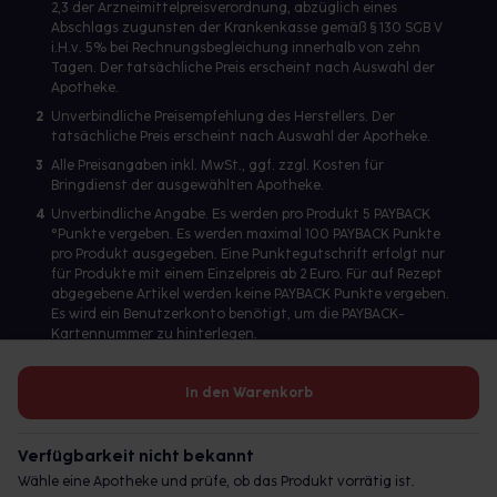
2,3 der Arzneimittelpreisverordnung, abzüglich eines
Abschlags zugunsten der Krankenkasse gemäß § 130 SGB V
i.H.v. 5% bei Rechnungsbegleichung innerhalb von zehn
Tagen. Der tatsächliche Preis erscheint nach Auswahl der
Apotheke.
2
Unverbindliche Preisempfehlung des Herstellers. Der
tatsächliche Preis erscheint nach Auswahl der Apotheke.
3
Alle Preisangaben inkl. MwSt., ggf. zzgl. Kosten für
Bringdienst der ausgewählten Apotheke.
4
Unverbindliche Angabe. Es werden pro Produkt 5 PAYBACK
°Punkte vergeben. Es werden maximal 100 PAYBACK Punkte
pro Produkt ausgegeben. Eine Punktegutschrift erfolgt nur
für Produkte mit einem Einzelpreis ab 2 Euro. Für auf Rezept
abgegebene Artikel werden keine PAYBACK Punkte vergeben.
Es wird ein Benutzerkonto benötigt, um die PAYBACK-
Kartennummer zu hinterlegen.
In den Warenkorb
Betreiber des Portals und verantwortlich: gesund.de GmbH &
Co. KG, HRA 113699, Amtsgericht München
Verfügbarkeit nicht bekannt
© 2026 gesund.de GmbH & Co. KG
Wähle eine Apotheke und prüfe, ob das Produkt vorrätig ist.