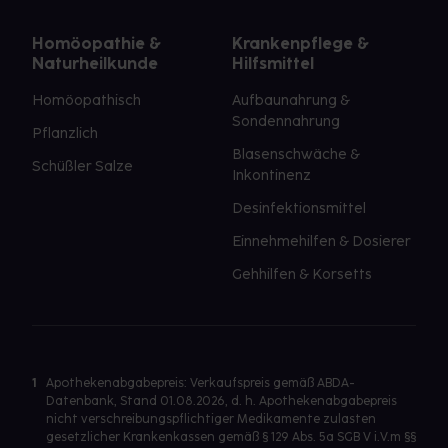
Homöopathie &
Krankenpflege &
Naturheilkunde
Hilfsmittel
Homöopathisch
Aufbaunahrung &
Sondennahrung
Pflanzlich
Blasenschwäche &
Schüßler Salze
Inkontinenz
Desinfektionsmittel
Einnehmehilfen & Dosierer
Gehhilfen & Korsetts
1
Apothekenabgabepreis: Verkaufspreis gemäß ABDA-
Datenbank, Stand 01.08.2026, d. h. Apothekenabgabepreis
nicht verschreibungspflichtiger Medikamente zulasten
gesetzlicher Krankenkassen gemäß § 129 Abs. 5a SGB V i.V.m §§