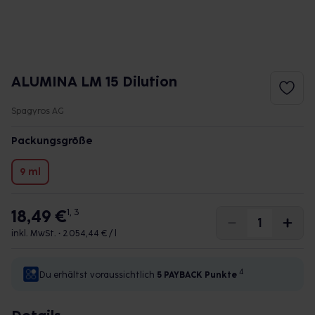
ALUMINA LM 15 Dilution
Spagyros AG
Packungsgröße
9 ml
18,49 €
1, 3
inkl. MwSt. •
2.054,44 € / l
4
Du erhältst voraussichtlich
5 PAYBACK
Punkte