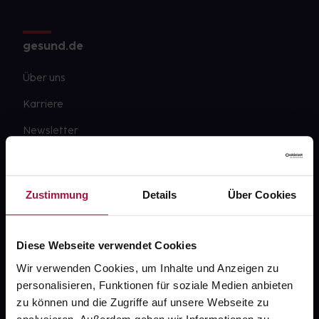
gesund.de
Über uns
Karriere
Newsletter
Barrierefreiheitserklärung
PAYBACK
Zustimmung
Details
Über Cookies
gesund-versorger.de
Sanitätshäuser
Diese Webseite verwendet Cookies
Datenschutz
Wir verwenden Cookies, um Inhalte und Anzeigen zu
personalisieren, Funktionen für soziale Medien anbieten
AGB
zu können und die Zugriffe auf unsere Webseite zu
Impressum