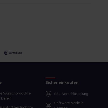
e
Sicher einkaufen
te Wunschprodukte
SSL-Verschlüsselung
lbereit
Software Made in
ür sofort verfügbare