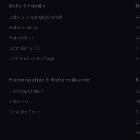
Baby & Familie
B
Baby & Kindergesundheit
A
Babynahrung
A
Babypflege
A
Schnuller & Co.
H
Zahnen & Zahnpflege
D
Homöopathie & Naturheilkunde
K
Homöopathisch
A
Pflanzlich
B
Schüßler Salze
D
E
G