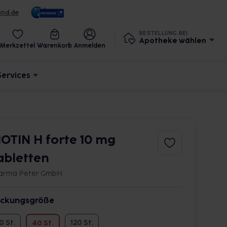
und.de
BESTELLUNG BEI
Apotheke wählen
Merkzettel
Warenkorb
Anmelden
Services
IOTIN H forte 10 mg
abletten
arma Peter GmbH
ckungsgröße
0 St.
120 St.
40 St.