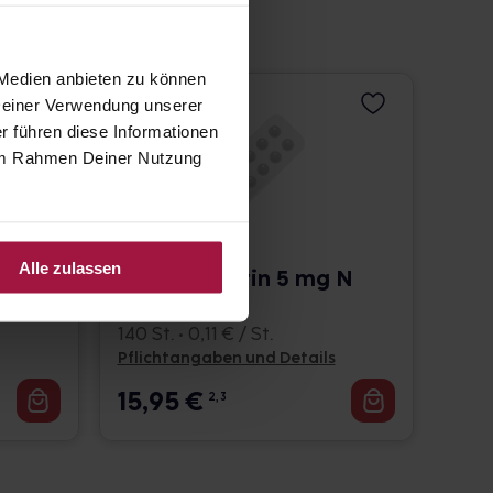
 Medien anbieten zu können
 Deiner Verwendung unserer
r führen diese Informationen
e im Rahmen Deiner Nutzung
Alle zulassen
mg
SOVITA Biotin 5 mg N
Tabletten
140 St. • 0,11 € / St.
Pflichtangaben und Details
15,95
€
2, 3