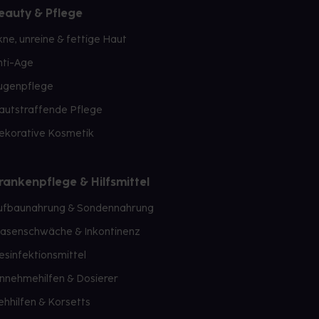
eauty & Pflege
kne, unreine & fettige Haut
nti-Age
ugenpflege
autstraffende Pflege
ekorative Kosmetik
rankenpflege & Hilfsmittel
ufbaunahrung & Sondennahrung
lasenschwäche & Inkontinenz
esinfektionsmittel
innehmehilfen & Dosierer
ehhilfen & Korsetts