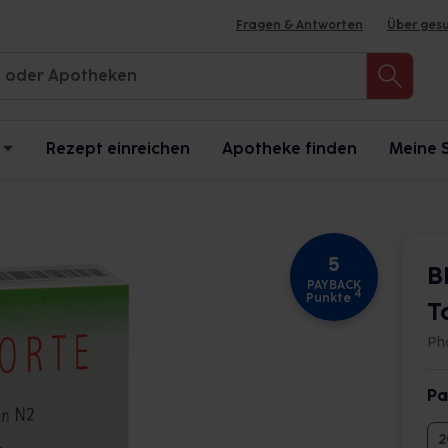
Fragen & Antworten
Über ges
Rezept einreichen
Apotheke finden
Meine 
5
B
PAYBACK
4
Punkte
T
Ph
Pa
2