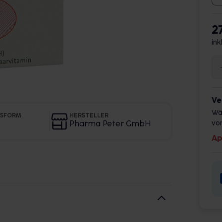
2
ink
Ve
Wä
GSFORM
HERSTELLER
Pharma Peter GmbH
vor
Ap