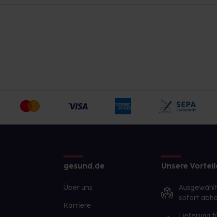
gesund.de
Unsere Vorteil
Über uns
Ausgewähl
sofort abho
Karriere
Lieferung f