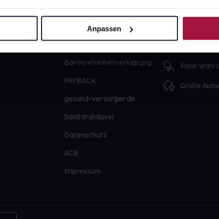
Über uns
Ausgewähl
sofort abho
Karriere
Anpassen
Lieferung f
Newsletter
Artikel mei
Barrierefreiheitserklärung
Freie Wahl
PAYBACK
Große Ausw
gesund-versorger.de
Sanitätshäuser
Datenschutz
AGB
Impressum