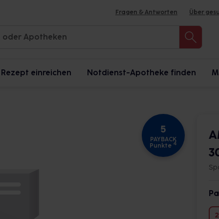
Fragen & Antworten
Über ges
Rezept einreichen
Notdienst-Apotheke finden
M
5
A
PAYBACK
4
Punkte
3
Sp
Pa
2