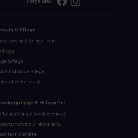
Folge uns!
eauty & Pflege
kne, unreine & fettige Haut
nti-Age
ugenpflege
autstraffende Pflege
ekorative Kosmetik
rankenpflege & Hilfsmittel
ufbaunahrung & Sondennahrung
lasenschwäche & Inkontinenz
esinfektionsmittel