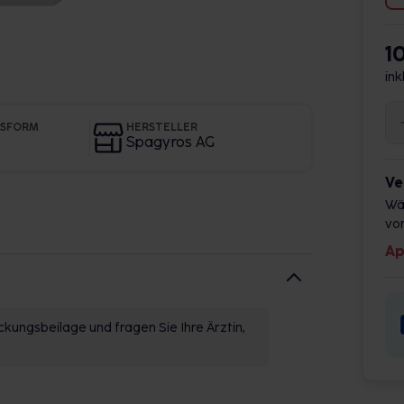
1
ink
GSFORM
HERSTELLER
Spagyros AG
Ve
Wä
vor
Ap
kungsbeilage und fragen Sie Ihre Ärztin,