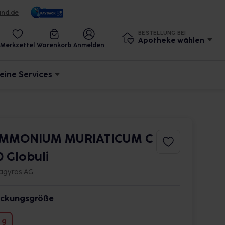
und.de
BESTELLUNG BEI
Apotheke wählen
Merkzettel
Warenkorb
Anmelden
eine Services
MMONIUM MURIATICUM C
0 Globuli
agyros AG
ckungsgröße
 g