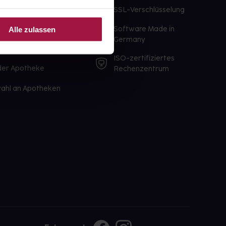
te Wunschprodukte
SSL-Verschlüsselung
lbereit
Software Made in
Alle zulassen
ür sofort verfügbare
Germany
st am selben Tag möglich
ISO-zertifiziertes
 der Apotheke
Rechenzentrum
ahl an Apotheken