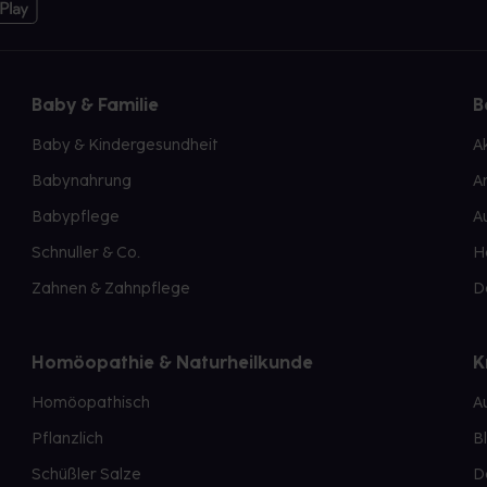
Baby & Familie
B
Baby & Kindergesundheit
A
Babynahrung
A
Babypflege
A
Schnuller & Co.
H
Zahnen & Zahnpflege
D
Homöopathie & Naturheilkunde
K
Homöopathisch
A
Pflanzlich
B
Schüßler Salze
D