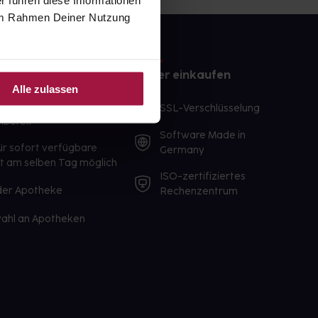
r führen diese Informationen
e im Rahmen Deiner Nutzung
e
Sicher einkaufen
Alle zulassen
te Wunschprodukte
SSL-Verschlüsselung
lbereit
Software Made in
ür sofort verfügbare
Germany
st am selben Tag möglich
ISO-zertifiziertes
 der Apotheke
Rechenzentrum
ahl an Apotheken