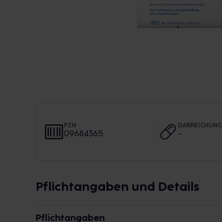
PZN
DARREICHUN
09684365
-
Pflichtangaben und Details
Pflichtangaben