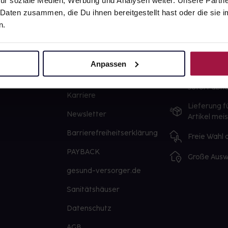
ür soziale Medien, Werbung und Analysen weiter. Unsere Partne
 Daten zusammen, die Du ihnen bereitgestellt hast oder die si
n.
gesund.de
Unsere Vorteil
Anpassen
Über uns
Ausgewähl
sofort abho
Karriere
Lieferung f
Newsletter
Artikel mei
Barrierefreiheitserklärung
Freie Wahl
PAYBACK
Große Ausw
gesund-versorger.de
Sanitätshäuser
Datenschutz
AGB