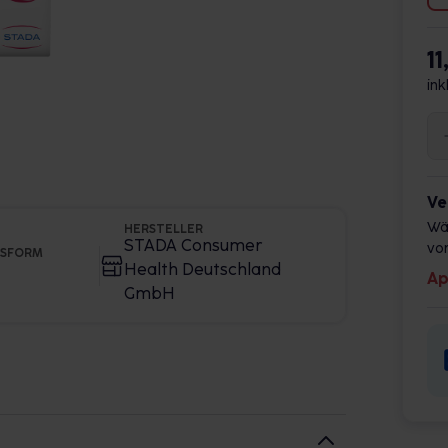
11
ink
Ve
Wä
HERSTELLER
STADA Consumer
vor
GSFORM
Health Deutschland
Ap
GmbH