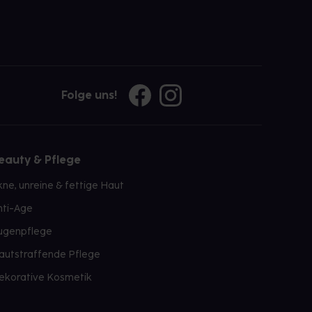
Folge uns!
eauty & Pflege
kne, unreine & fettige Haut
nti-Age
ugenpflege
autstraffende Pflege
ekorative Kosmetik