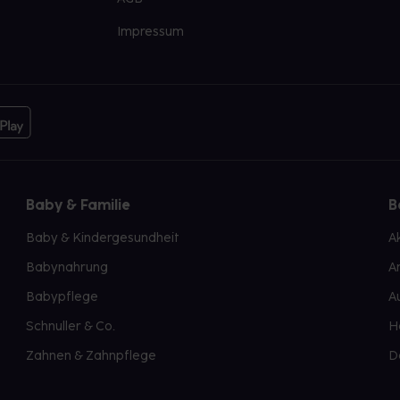
Impressum
Baby & Familie
B
Baby & Kindergesundheit
A
Babynahrung
A
Babypflege
A
Schnuller & Co.
H
Zahnen & Zahnpflege
D