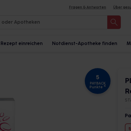
Fragen & Antworten
Über ges
Rezept einreichen
Notdienst-Apotheke finden
M
5
P
PAYBACK
4
Punkte
R
ST
Pa
5