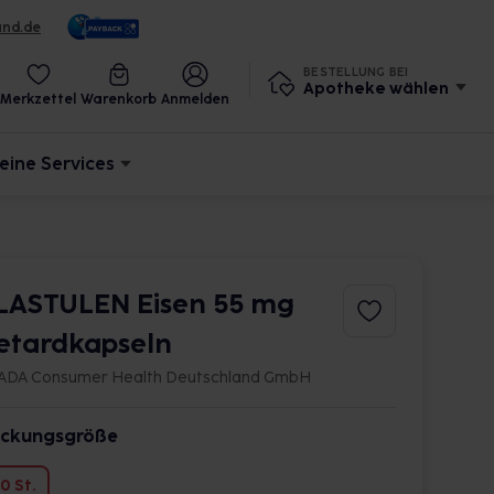
und.de
BESTELLUNG BEI
Apotheke wählen
Merkzettel
Warenkorb
Anmelden
eine Services
LASTULEN Eisen 55 mg
etardkapseln
ADA Consumer Health Deutschland GmbH
ckungsgröße
0 St.