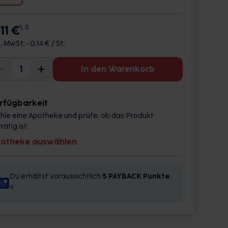
,11 €
1, 3
l. MwSt. •
0,14 € / St.
In den Warenkorb
rfügbarkeit
hle eine Apotheke und prüfe, ob das Produkt
rätig ist.
otheke auswählen
Du erhältst voraussichtlich
5 PAYBACK
Punkte
4