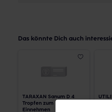
Das könnte Dich auch interessi
TARAXAN Sanum D 4
UTILI
Tropfen zum
zum 
Einnehmen
5 ml • 