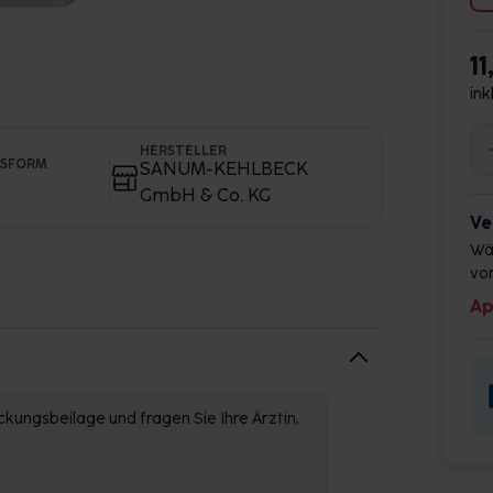
11
ink
HERSTELLER
GSFORM
SANUM-KEHLBECK
GmbH & Co. KG
Ve
Wä
vor
Ap
kungsbeilage und fragen Sie Ihre Ärztin,