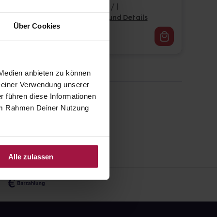
30 ml • 717,33 € / l
Pflichtangaben und Details
Über Cookies
21,52
€
1, 3
 Medien anbieten zu können
 Deiner Verwendung unserer
r führen diese Informationen
e im Rahmen Deiner Nutzung
Alle zulassen