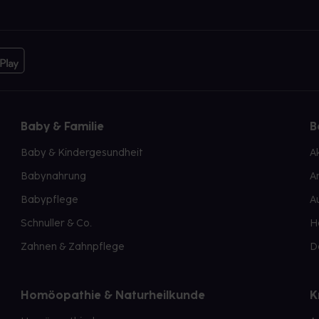
Baby & Familie
B
Baby & Kindergesundheit
A
Babynahrung
A
Babypflege
A
Schnuller & Co.
H
Zahnen & Zahnpflege
D
Homöopathie & Naturheilkunde
K