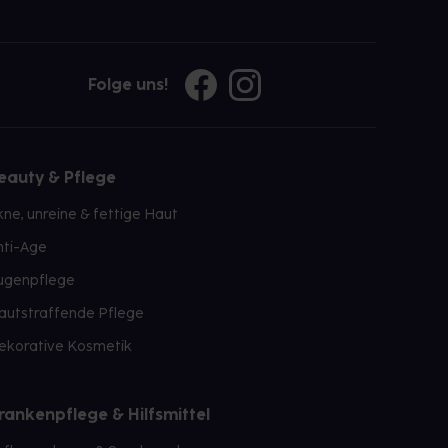
Folge uns!
eauty & Pflege
kne, unreine & fettige Haut
nti-Age
ugenpflege
autstraffende Pflege
ekorative Kosmetik
rankenpflege & Hilfsmittel