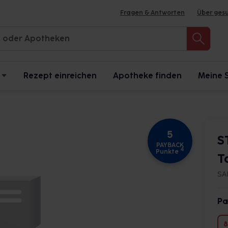
Fragen & Antworten
Über ges
Rezept einreichen
Apotheke finden
Meine 
5
S
PAYBACK
4
Punkte
T
SA
Pa
8