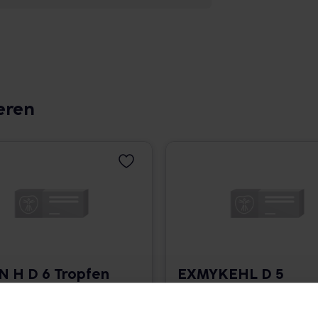
eren
N H D 6 Tropfen
EXMYKEHL D 5
Einnehmen
Tropfen zum
Einnehmen
2.942,00 € / l