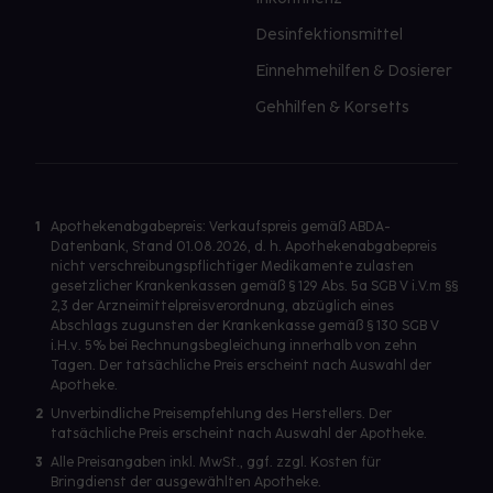
Desinfektionsmittel
Einnehmehilfen & Dosierer
Gehhilfen & Korsetts
1
Apothekenabgabepreis: Verkaufspreis gemäß ABDA-
Datenbank, Stand 01.08.2026, d. h. Apothekenabgabepreis
nicht verschreibungspflichtiger Medikamente zulasten
gesetzlicher Krankenkassen gemäß § 129 Abs. 5a SGB V i.V.m §§
2,3 der Arzneimittelpreisverordnung, abzüglich eines
Abschlags zugunsten der Krankenkasse gemäß § 130 SGB V
i.H.v. 5% bei Rechnungsbegleichung innerhalb von zehn
Tagen. Der tatsächliche Preis erscheint nach Auswahl der
Apotheke.
2
Unverbindliche Preisempfehlung des Herstellers. Der
tatsächliche Preis erscheint nach Auswahl der Apotheke.
3
Alle Preisangaben inkl. MwSt., ggf. zzgl. Kosten für
Bringdienst der ausgewählten Apotheke.