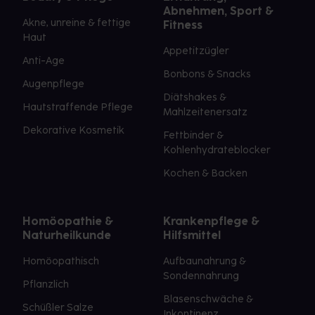
Abnehmen, Sport &
Akne, unreine & fettige
Fitness
Haut
Appetitzügler
Anti-Age
Bonbons & Snacks
Augenpflege
Diätshakes &
Hautstraffende Pflege
Mahlzeitenersatz
Dekorative Kosmetik
Fettbinder &
Kohlenhydrateblocker
Kochen & Backen
Homöopathie &
Krankenpflege &
Naturheilkunde
Hilfsmittel
Homöopathisch
Aufbaunahrung &
Sondennahrung
Pflanzlich
Blasenschwäche &
Schüßler Salze
Inkontinenz