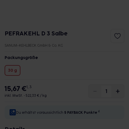
PEFRAKEHL D 3 Salbe
SANUM-KEHLBECK GmbH & Co. KG
Packungsgröße
30 g
15,67 €
1, 3
inkl. MwSt. •
522,33 € / kg
4
Du erhältst voraussichtlich
5 PAYBACK
Punkte