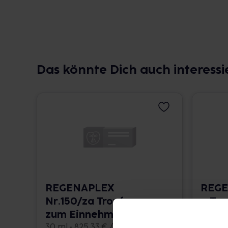
Das könnte Dich auch interessi
REGENAPLEX
REGE
Nr.150/za Tropfen
a Tr
zum Einnehmen
Einn
30 ml • 825,33 € / l
30 ml •