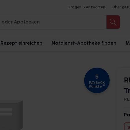
Fragen & Antworten
Über ges
Rezept einreichen
Notdienst-Apotheke finden
M
5
R
PAYBACK
4
Punkte
T
RE
Pa
1