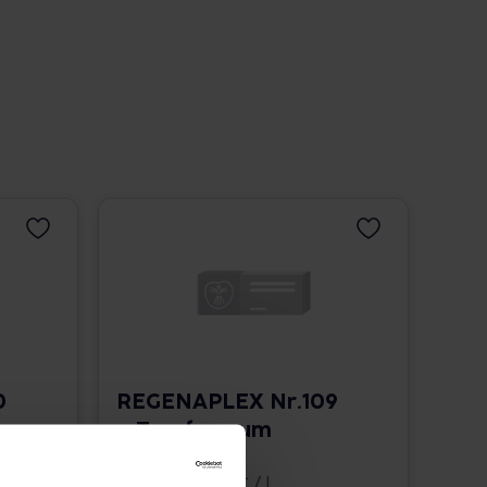
0
REGENAPLEX Nr.109
a Tropfen zum
Einnehmen
30 ml • 825,33 € / l