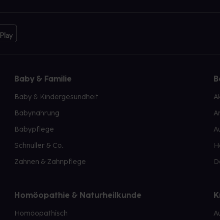
Baby & Familie
B
Baby & Kindergesundheit
A
Babynahrung
A
Babypflege
A
Schnuller & Co.
H
Zahnen & Zahnpflege
D
Homöopathie & Naturheilkunde
K
Homöopathisch
A