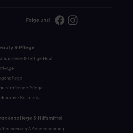
Folge uns!
eauty & Pflege
kne, unreine & fettige Haut
nti-Age
ugenpflege
autstraffende Pflege
ekorative Kosmetik
rankenpflege & Hilfsmittel
ufbaunahrung & Sondennahrung