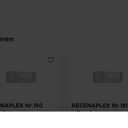
eren
NAPLEX Nr.150
REGENAPLEX Nr.18
opfen zum
a Tropfen zum
ehmen
Einnehmen
 825,33 € / l
30 ml • 825,33 € / l