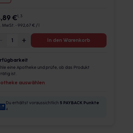
4,89 €
1, 3
l. MwSt. •
992,67 € / l
In den Warenkorb
rfügbarkeit
hle eine Apotheke und prüfe, ob das Produkt
rätig ist.
otheke auswählen
Du erhältst voraussichtlich
5 PAYBACK
Punkte
4