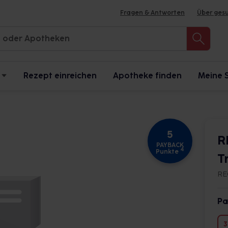
Fragen & Antworten
Über ges
Rezept einreichen
Apotheke finden
Meine 
5
R
PAYBACK
4
Punkte
T
RE
Pa
3