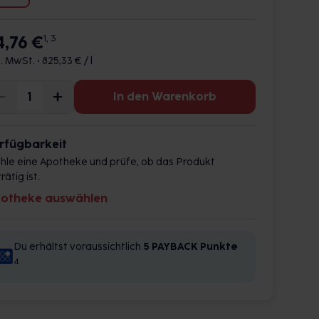
4,76 €
1, 3
l. MwSt. •
825,33 € / l
In den Warenkorb
rfügbarkeit
hle eine Apotheke und prüfe, ob das Produkt
rätig ist.
otheke auswählen
Du erhältst voraussichtlich
5 PAYBACK
Punkte
4