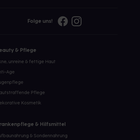
Folge uns!
eauty & Pflege
kne, unreine & fettige Haut
nti-Age
ugenpflege
autstraffende Pflege
ekorative Kosmetik
rankenpflege & Hilfsmittel
ufbaunahrung & Sondennahrung