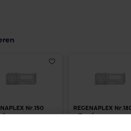
eren
NAPLEX Nr.150
REGENAPLEX Nr.18
opfen zum
a Tropfen zum
ehmen
Einnehmen
 825,33 € / l
30 ml • 825,33 € / l