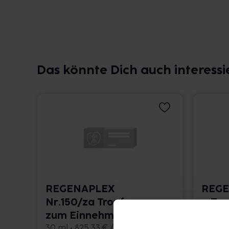
Das könnte Dich auch interessi
REGENAPLEX
REGE
Nr.150/za Tropfen
a Tr
zum Einnehmen
Einn
30 ml • 825,33 € / l
30 ml •