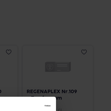
0
REGENAPLEX Nr.109
a Tropfen zum
Einnehmen
30 ml • 825,33 € / l