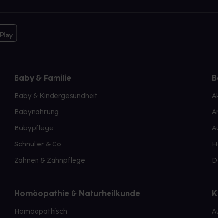
Baby & Familie
B
Baby & Kindergesundheit
A
Babynahrung
A
Babypflege
A
Schnuller & Co.
H
Zahnen & Zahnpflege
D
Homöopathie & Naturheilkunde
K
Homöopathisch
A