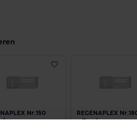
eren
NAPLEX Nr.150
REGENAPLEX Nr.18
opfen zum
a Tropfen zum
ehmen
Einnehmen
 825,33 € / l
30 ml • 825,33 € / l