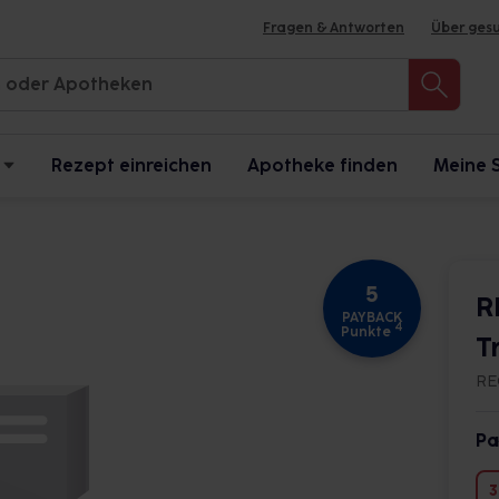
Fragen & Antworten
Über ges
Rezept einreichen
Apotheke finden
Meine 
5
R
PAYBACK
4
Punkte
T
RE
Pa
3