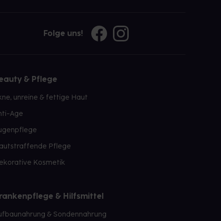
Folge uns!
eauty & Pflege
kne, unreine & fettige Haut
nti-Age
ugenpflege
autstraffende Pflege
ekorative Kosmetik
rankenpflege & Hilfsmittel
ufbaunahrung & Sondennahrung