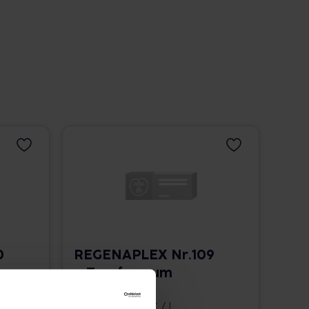
0
REGENAPLEX Nr.109
a Tropfen zum
Einnehmen
30 ml • 825,33 € / l