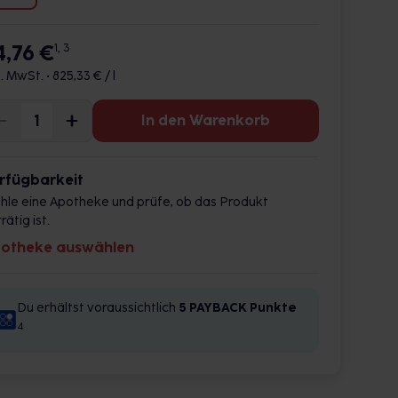
4,76 €
1, 3
l. MwSt. •
825,33 € / l
In den Warenkorb
rfügbarkeit
hle eine Apotheke und prüfe, ob das Produkt
rätig ist.
otheke auswählen
Du erhältst voraussichtlich
5 PAYBACK
Punkte
4