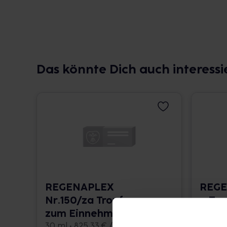
Das könnte Dich auch interessi
REGENAPLEX
REGE
Nr.150/za Tropfen
a Tr
zum Einnehmen
Einn
30 ml • 825,33 € / l
30 ml •