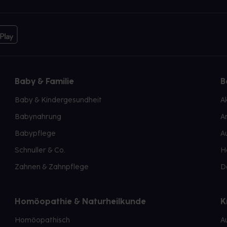
Baby & Familie
B
Baby & Kindergesundheit
A
Babynahrung
A
Babypflege
A
Schnuller & Co.
H
Zahnen & Zahnpflege
D
Homöopathie & Naturheilkunde
K
Homöopathisch
A