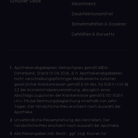
Schüßler Salze
Inkontinenz
Desinfektionsmittel
Einnehmehilfen & Dosierer
Gehhilfen & Korsetts
1
Apothekenabgabepreis: Verkaufspreis gemäß ABDA-
Datenbank, Stand 01.08.2026, d. h. Apothekenabgabepreis
nicht verschreibungspflichtiger Medikamente zulasten
gesetzlicher Krankenkassen gemäß § 129 Abs. 5a SGB V i.V.m §§
2,3 der Arzneimittelpreisverordnung, abzüglich eines
Abschlags zugunsten der Krankenkasse gemäß § 130 SGB V
i.H.v. 5% bei Rechnungsbegleichung innerhalb von zehn
Tagen. Der tatsächliche Preis erscheint nach Auswahl der
Apotheke.
2
Unverbindliche Preisempfehlung des Herstellers. Der
tatsächliche Preis erscheint nach Auswahl der Apotheke.
3
Alle Preisangaben inkl. MwSt., ggf. zzgl. Kosten für