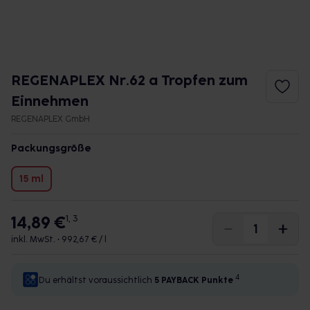
REGENAPLEX Nr.62 a Tropfen zum
Einnehmen
REGENAPLEX GmbH
Packungsgröße
15 ml
14,89 €
1, 3
inkl. MwSt. •
992,67 € / l
4
Du erhältst voraussichtlich
5 PAYBACK
Punkte