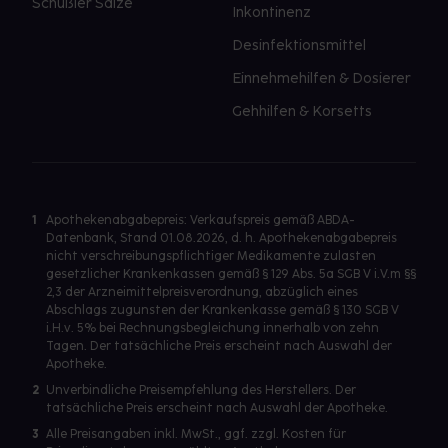
Schüßler Salze
Inkontinenz
Desinfektionsmittel
Einnehmehilfen & Dosierer
Gehhilfen & Korsetts
1
Apothekenabgabepreis: Verkaufspreis gemäß ABDA-
Datenbank, Stand 01.08.2026, d. h. Apothekenabgabepreis
nicht verschreibungspflichtiger Medikamente zulasten
gesetzlicher Krankenkassen gemäß § 129 Abs. 5a SGB V i.V.m §§
2,3 der Arzneimittelpreisverordnung, abzüglich eines
Abschlags zugunsten der Krankenkasse gemäß § 130 SGB V
i.H.v. 5% bei Rechnungsbegleichung innerhalb von zehn
Tagen. Der tatsächliche Preis erscheint nach Auswahl der
Apotheke.
2
Unverbindliche Preisempfehlung des Herstellers. Der
tatsächliche Preis erscheint nach Auswahl der Apotheke.
3
Alle Preisangaben inkl. MwSt., ggf. zzgl. Kosten für