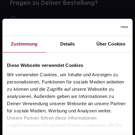
Fragen zu Deiner Bestellung?
Kontakt
FAQ
Zustimmung
Details
Über Cookies
Widerrufsformular
Diese Webseite verwendet Cookies
Wir verwenden Cookies, um Inhalte und Anzeigen zu
gesund.de
personalisieren, Funktionen für soziale Medien anbieten
zu können und die Zugriffe auf unsere Webseite zu
Über uns
analysieren. Außerdem geben wir Informationen zu
Karriere
Deiner Verwendung unserer Webseite an unsere Partner
für soziale Medien, Werbung und Analysen weiter.
Newsletter
Unsere Partner führen diese Informationen
Barrierefreiheitserklärung
möglicherweise mit weiteren Daten zusammen, die Du
ihnen bereitgestellt hast oder die sie im Rahmen Deiner