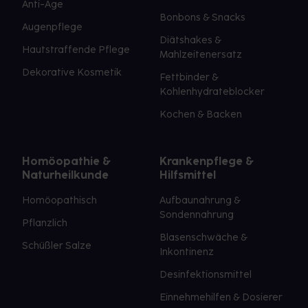
Anti-Age
Bonbons & Snacks
Augenpflege
Diätshakes &
Hautstraffende Pflege
Mahlzeitenersatz
Dekorative Kosmetik
Fettbinder &
Kohlenhydrateblocker
Kochen & Backen
Homöopathie &
Krankenpflege &
Naturheilkunde
Hilfsmittel
Homöopathisch
Aufbaunahrung &
Sondennahrung
Pflanzlich
Blasenschwäche &
Schüßler Salze
Inkontinenz
Desinfektionsmittel
Einnehmehilfen & Dosierer