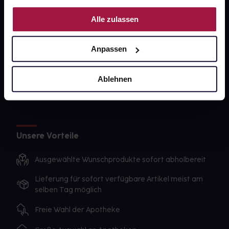
PAYBACK
Nutzung der Dienste gesammelt haben.
Alle zulassen
gesund-versorger.de
Sanitätshäuser
Anpassen
Datenschutz
AGB
Ablehnen
Impressum
Unsere Vorteile
Ausgewählte Wunschprodukte sofort abholbereit
Lieferung für sofort verfügbare Artikel meist am
selben Tag möglich
Freie Wahl der Apotheke