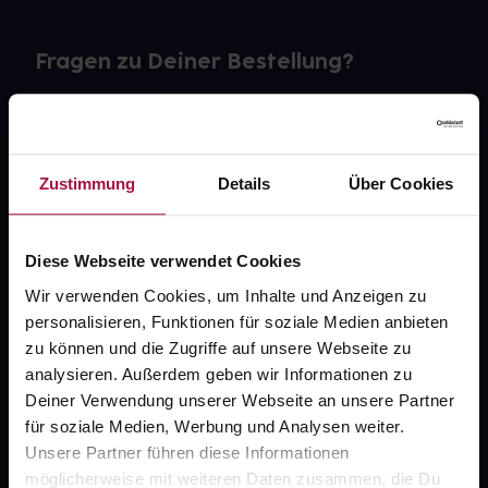
Fragen zu Deiner Bestellung?
Kontakt
FAQ
Zustimmung
Details
Über Cookies
Widerrufsformular
Diese Webseite verwendet Cookies
Wir verwenden Cookies, um Inhalte und Anzeigen zu
personalisieren, Funktionen für soziale Medien anbieten
gesund.de
zu können und die Zugriffe auf unsere Webseite zu
analysieren. Außerdem geben wir Informationen zu
Über uns
Deiner Verwendung unserer Webseite an unsere Partner
Karriere
für soziale Medien, Werbung und Analysen weiter.
Unsere Partner führen diese Informationen
Newsletter
möglicherweise mit weiteren Daten zusammen, die Du