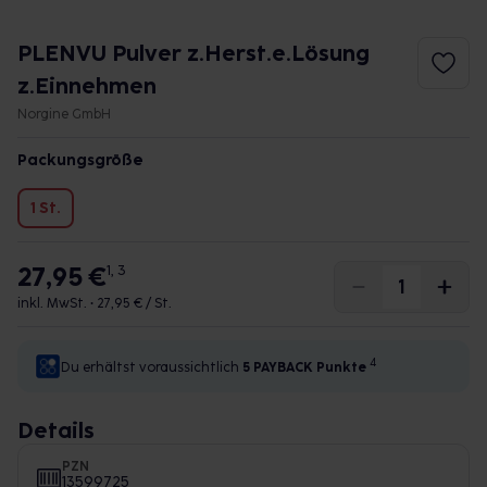
PLENVU Pulver z.Herst.e.Lösung
z.Einnehmen
Norgine GmbH
Packungsgröße
1 St.
27,95 €
1, 3
inkl. MwSt. •
27,95 € / St.
4
Du erhältst voraussichtlich
5 PAYBACK
Punkte
Details
PZN
13599725