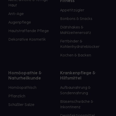
Fitness
Haut
Appetitzügler
Anti-Age
Bonbons & Snacks
Augenpflege
Diätshakes &
Hautstraffende Pflege
Mahlzeitenersatz
Dekorative Kosmetik
Fettbinder &
Kohlenhydrateblocker
Kochen & Backen
Homöopathie &
Krankenpflege &
Naturheilkunde
Hilfsmittel
Homöopathisch
Aufbaunahrung &
Sondennahrung
Pflanzlich
Blasenschwäche &
Schüßler Salze
Inkontinenz
Desinfektionsmittel