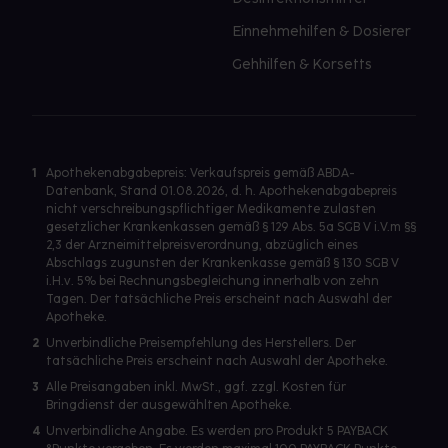
Einnehmehilfen & Dosierer
Gehhilfen & Korsetts
1
Apothekenabgabepreis: Verkaufspreis gemäß ABDA-
Datenbank, Stand 01.08.2026, d. h. Apothekenabgabepreis
nicht verschreibungspflichtiger Medikamente zulasten
gesetzlicher Krankenkassen gemäß § 129 Abs. 5a SGB V i.V.m §§
2,3 der Arzneimittelpreisverordnung, abzüglich eines
Abschlags zugunsten der Krankenkasse gemäß § 130 SGB V
i.H.v. 5% bei Rechnungsbegleichung innerhalb von zehn
Tagen. Der tatsächliche Preis erscheint nach Auswahl der
Apotheke.
2
Unverbindliche Preisempfehlung des Herstellers. Der
tatsächliche Preis erscheint nach Auswahl der Apotheke.
3
Alle Preisangaben inkl. MwSt., ggf. zzgl. Kosten für
Bringdienst der ausgewählten Apotheke.
4
Unverbindliche Angabe. Es werden pro Produkt 5 PAYBACK