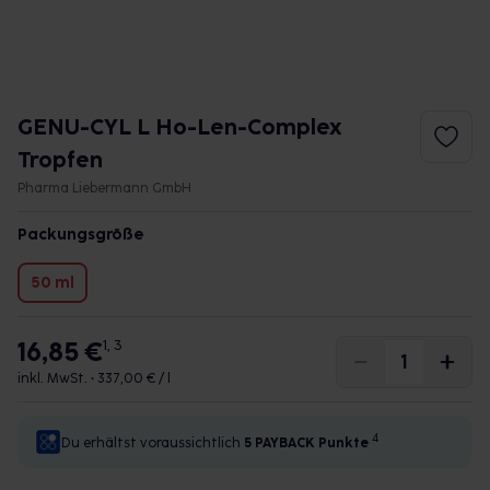
GENU-CYL L Ho-Len-Complex
Tropfen
Pharma Liebermann GmbH
Packungsgröße
50 ml
16,85 €
1, 3
inkl. MwSt. •
337,00 € / l
4
Du erhältst voraussichtlich
5 PAYBACK
Punkte