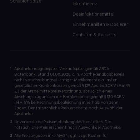
Schüßler Salze
Inkontinenz
Desinfektionsmittel
Einnehmehilfen & Dosierer
Gehhilfen & Korsetts
1
Apothekenabgabepreis: Verkaufspreis gemäß ABDA-
Datenbank, Stand 01.08.2026, d. h. Apothekenabgabepreis
nicht verschreibungspflichtiger Medikamente zulasten
gesetzlicher Krankenkassen gemäß § 129 Abs. 5a SGB V i.V.m §§
2,3 der Arzneimittelpreisverordnung, abzüglich eines
Abschlags zugunsten der Krankenkasse gemäß § 130 SGB V
i.H.v. 5% bei Rechnungsbegleichung innerhalb von zehn
Tagen. Der tatsächliche Preis erscheint nach Auswahl der
Apotheke.
2
Unverbindliche Preisempfehlung des Herstellers. Der
tatsächliche Preis erscheint nach Auswahl der Apotheke.
3
Alle Preisangaben inkl. MwSt., ggf. zzgl. Kosten für