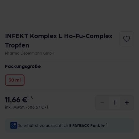
INFEKT Komplex L Ho-Fu-Complex
Tropfen
Pharma Liebermann GmbH
Packungsgröße
30 ml
11,66 €
1, 3
inkl. MwSt. •
388,67 € / l
4
Du erhältst voraussichtlich
5 PAYBACK
Punkte