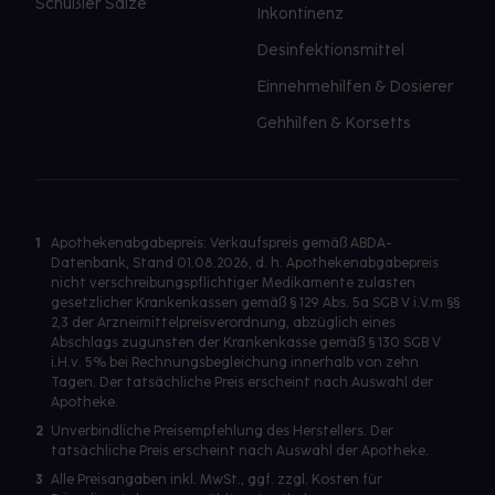
Schüßler Salze
Inkontinenz
Desinfektionsmittel
Einnehmehilfen & Dosierer
Gehhilfen & Korsetts
1
Apothekenabgabepreis: Verkaufspreis gemäß ABDA-
Datenbank, Stand 01.08.2026, d. h. Apothekenabgabepreis
nicht verschreibungspflichtiger Medikamente zulasten
gesetzlicher Krankenkassen gemäß § 129 Abs. 5a SGB V i.V.m §§
2,3 der Arzneimittelpreisverordnung, abzüglich eines
Abschlags zugunsten der Krankenkasse gemäß § 130 SGB V
i.H.v. 5% bei Rechnungsbegleichung innerhalb von zehn
Tagen. Der tatsächliche Preis erscheint nach Auswahl der
Apotheke.
2
Unverbindliche Preisempfehlung des Herstellers. Der
tatsächliche Preis erscheint nach Auswahl der Apotheke.
3
Alle Preisangaben inkl. MwSt., ggf. zzgl. Kosten für