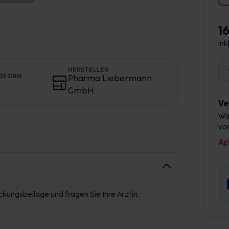
1
ink
HERSTELLER
GSFORM
Pharma Liebermann
GmbH
Ve
Wä
vor
Ap
kungsbeilage und fragen Sie Ihre Ärztin,