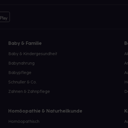
Baby & Familie
B
Baby & Kindergesundheit
A
Babynahrung
A
Babypflege
A
Schnuller & Co.
H
Zahnen & Zahnpflege
D
Homöopathie & Naturheilkunde
K
Homöopathisch
A