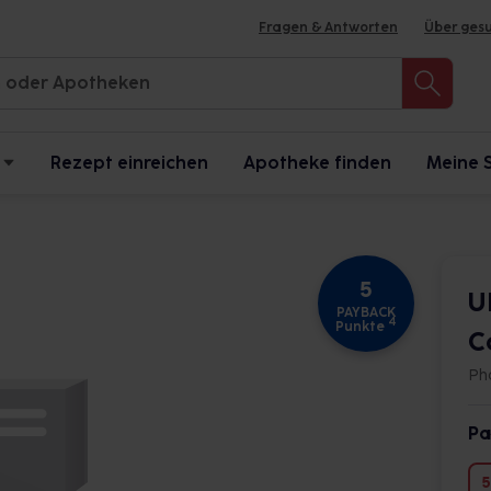
Fragen & Antworten
Über ges
Rezept einreichen
Apotheke finden
Meine 
5
U
PAYBACK
4
Punkte
C
Ph
Pa
5