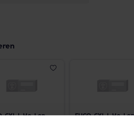
eren
-CYL L Ho-Len-
FUCO-CYL L Ho-Len
lex Tropfen
Complex Tropfen
• 277,00 € / l
30 ml • 388,67 € / l