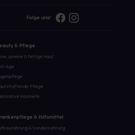
Folge uns!
eauty & Pflege
kne, unreine & fettige Haut
nti-Age
ugenpflege
autstraffende Pflege
ekorative Kosmetik
rankenpflege & Hilfsmittel
ufbaunahrung & Sondennahrung