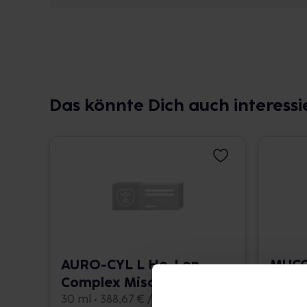
Das könnte Dich auch interessi
AURO-CYL L Ho-Len-
MUCO
Complex Mischung
Comp
30 ml • 388,67 € / l
100 ml 