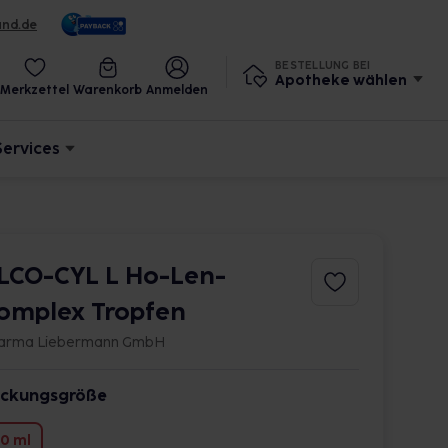
und.de
BESTELLUNG BEI
Apotheke wählen
Merkzettel
Warenkorb
Anmelden
Services
LCO-CYL L Ho-Len-
omplex Tropfen
arma Liebermann GmbH
ckungsgröße
0 ml