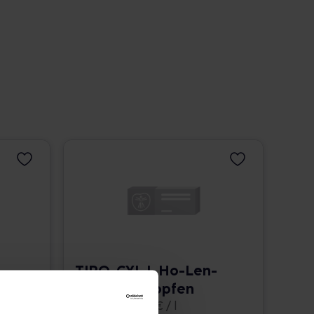
-
TIRO-CYL L Ho-Len-
Complex Tropfen
50 ml • 337,00 € / l