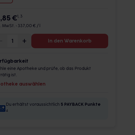
6,85 €
1, 3
l. MwSt. •
337,00 € / l
In den Warenkorb
rfügbarkeit
hle eine Apotheke und prüfe, ob das Produkt
rätig ist.
otheke auswählen
Du erhältst voraussichtlich
5 PAYBACK
Punkte
4