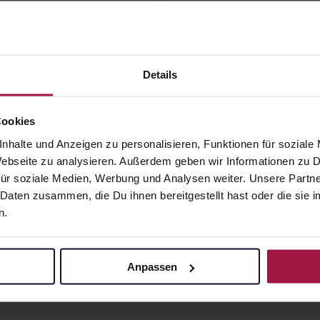
S
RHUS
CODENDRON D 6
TOXICODENDRON 
li Pflüger
12 Globuli Pflüger
lisp.
Globulisp.
Details
950,00 € / kg
10 g • 950,00 € / kg
angaben und Details
Pflichtangaben und Details
Cookies
0
€
9,50
€
1, 3
1, 3
nhalte und Anzeigen zu personalisieren, Funktionen für soziale
 Webseite zu analysieren. Außerdem geben wir Informationen zu
ür soziale Medien, Werbung und Analysen weiter. Unsere Partne
 Daten zusammen, die Du ihnen bereitgestellt hast oder die si
n.
Anpassen