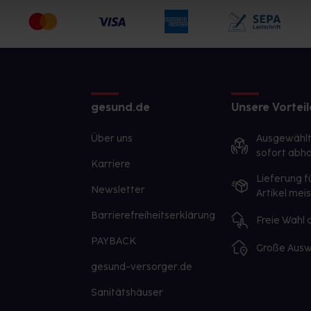
gesund.de
Unsere Vorteil
Über uns
Ausgewähl
sofort abho
Karriere
Lieferung f
Newsletter
Artikel mei
Barrierefreiheitserklärung
Freie Wahl
PAYBACK
Große Ausw
gesund-versorger.de
Sanitätshäuser