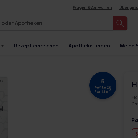
Fragen & Antworten
Über ges
Rezept einreichen
Apotheke finden
Meine 
5
H
PAYBACK
4
Punkte
Ho
Gm
Pa
5