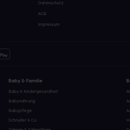
Datenschutz
AGB
Impressum
Baby & Familie
B
Baby & Kindergesundheit
A
Babynahrung
A
Babypflege
A
Schnuller & Co.
H
Zahnen & Zahnpflege
D