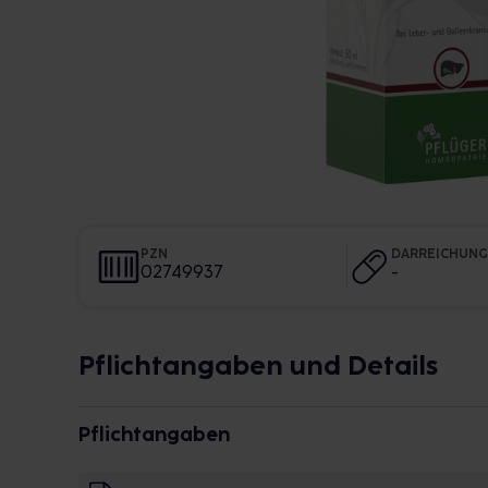
PZN
DARREICHUN
02749937
-
Pflichtangaben und Details
Pflichtangaben