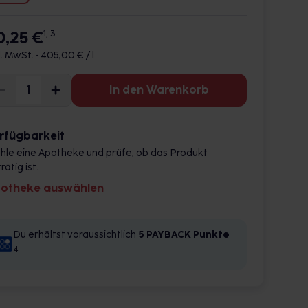
0,25 €
1, 3
l. MwSt. •
405,00 € / l
In den Warenkorb
rfügbarkeit
hle eine Apotheke und prüfe, ob das Produkt
rätig ist.
otheke auswählen
Du erhältst voraussichtlich
5 PAYBACK
Punkte
4