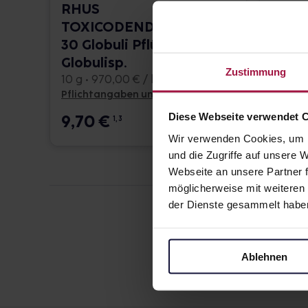
RHUS
RHU
TOXICODENDRON C
TOXI
30 Globuli Pflüger
Globu
Globulisp.
Globu
Zustimmung
10 g • 970,00 € / kg
10 g • 
Pflichtangaben und Details
Pflicht
Diese Webseite verwendet 
9,70
€
9,5
1, 3
Wir verwenden Cookies, um I
und die Zugriffe auf unsere
Webseite an unsere Partner f
möglicherweise mit weiteren
der Dienste gesammelt habe
Ablehnen