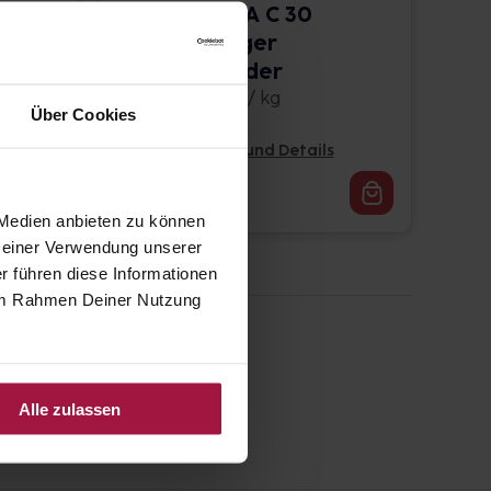
NUX VOMICA C 30
D
Globuli Pflüger
Globulispender
10 g • 970,00 € / kg
Über Cookies
Pflichtangaben und Details
9,70
€
1, 3
 Medien anbieten zu können
 Deiner Verwendung unserer
r führen diese Informationen
e im Rahmen Deiner Nutzung
Alle zulassen