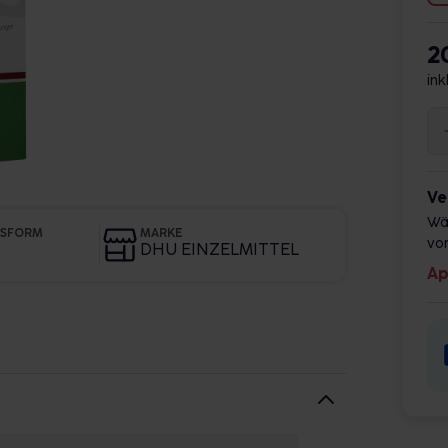
2
ink
Ve
Wä
GSFORM
MARKE
vor
DHU EINZELMITTEL
Ap