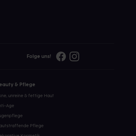
Folge uns!
eauty & Pflege
kne, unreine & fettige Haut
nti-Age
ugenpflege
autstraffende Pflege
ekorative Kosmetik