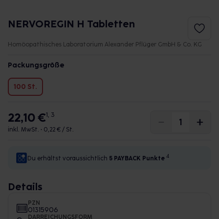
NERVOREGIN H Tabletten
Homöopathisches Laboratorium Alexander Pflüger GmbH & Co. KG
Packungsgröße
100 St.
22,10 €
1, 3
inkl. MwSt. •
0,22 € / St.
4
Du erhältst voraussichtlich
5 PAYBACK
Punkte
Details
PZN
01315906
DARREICHUNGSFORM