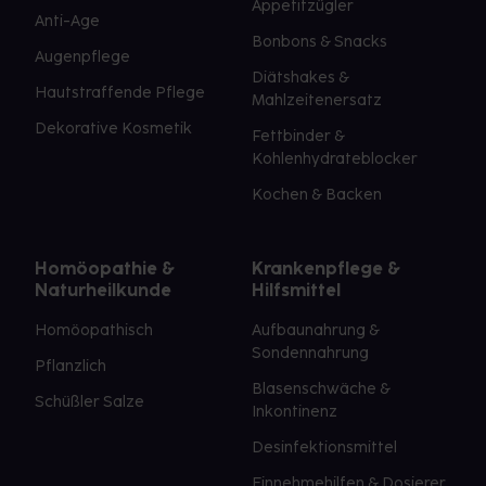
Appetitzügler
Anti-Age
Bonbons & Snacks
Augenpflege
Diätshakes &
Hautstraffende Pflege
Mahlzeitenersatz
Dekorative Kosmetik
Fettbinder &
Kohlenhydrateblocker
Kochen & Backen
Homöopathie &
Krankenpflege &
Naturheilkunde
Hilfsmittel
Homöopathisch
Aufbaunahrung &
Sondennahrung
Pflanzlich
Blasenschwäche &
Schüßler Salze
Inkontinenz
Desinfektionsmittel
Einnehmehilfen & Dosierer