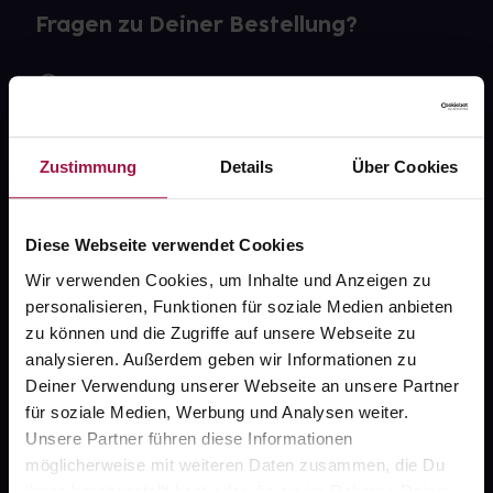
Fragen zu Deiner Bestellung?
Kontakt
FAQ
Zustimmung
Details
Über Cookies
Widerrufsformular
Diese Webseite verwendet Cookies
Wir verwenden Cookies, um Inhalte und Anzeigen zu
gesund.de
personalisieren, Funktionen für soziale Medien anbieten
zu können und die Zugriffe auf unsere Webseite zu
Über uns
analysieren. Außerdem geben wir Informationen zu
Deiner Verwendung unserer Webseite an unsere Partner
Karriere
für soziale Medien, Werbung und Analysen weiter.
Newsletter
Unsere Partner führen diese Informationen
möglicherweise mit weiteren Daten zusammen, die Du
Barrierefreiheitserklärung
ihnen bereitgestellt hast oder die sie im Rahmen Deiner