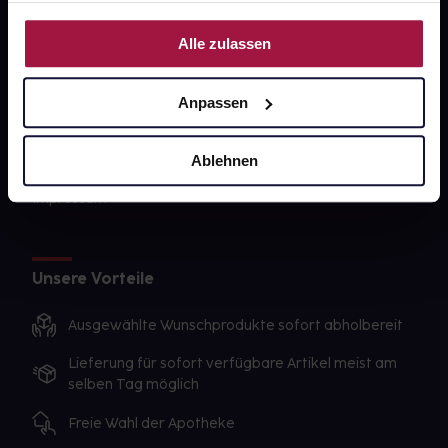
PAYBACK
Nutzung der Dienste gesammelt haben.
Alle zulassen
gesund-versorger.de
Sanitätshäuser
Anpassen
Datenschutz
Ablehnen
AGB
Impressum
Unsere Vorteile
Ausgewählte Wunschprodukte sofort abholbereit
Lieferung für sofort verfügbare Artikel meist am
selben Tag möglich
Freie Wahl der Apotheke