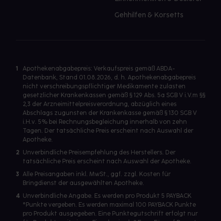
Gehhilfen & Korsetts
1
Apothekenabgabepreis: Verkaufspreis gemäß ABDA-
Datenbank, Stand 01.08.2026, d. h. Apothekenabgabepreis
nicht verschreibungspflichtiger Medikamente zulasten
gesetzlicher Krankenkassen gemäß § 129 Abs. 5a SGB V i.V.m §§
2,3 der Arzneimittelpreisverordnung, abzüglich eines
Abschlags zugunsten der Krankenkasse gemäß § 130 SGB V
i.H.v. 5% bei Rechnungsbegleichung innerhalb von zehn
Tagen. Der tatsächliche Preis erscheint nach Auswahl der
Apotheke.
2
Unverbindliche Preisempfehlung des Herstellers. Der
tatsächliche Preis erscheint nach Auswahl der Apotheke.
3
Alle Preisangaben inkl. MwSt., ggf. zzgl. Kosten für
Bringdienst der ausgewählten Apotheke.
4
Unverbindliche Angabe. Es werden pro Produkt 5 PAYBACK
°Punkte vergeben. Es werden maximal 100 PAYBACK Punkte
pro Produkt ausgegeben. Eine Punktegutschrift erfolgt nur