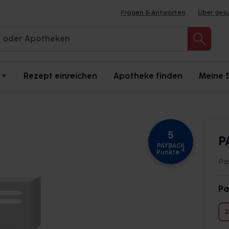
Fragen & Antworten
Über ges
Rezept einreichen
Apotheke finden
Meine 
5
P
PAYBACK
4
Punkte
Pa
Pa
2