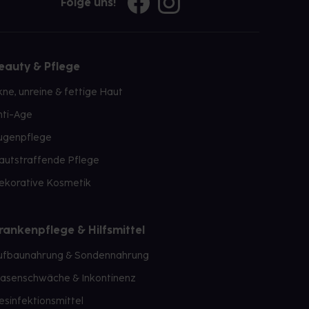
Folge uns!
eauty & Pflege
kne, unreine & fettige Haut
nti-Age
ugenpflege
autstraffende Pflege
ekorative Kosmetik
rankenpflege & Hilfsmittel
ufbaunahrung & Sondennahrung
lasenschwäche & Inkontinenz
esinfektionsmittel