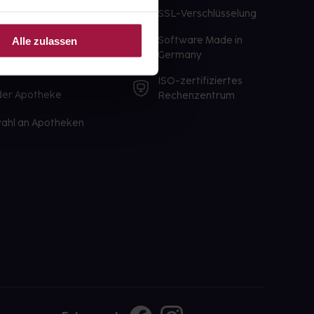
te Wunschprodukte
SSL-Verschlüsselung
lbereit
Software Made in
Alle zulassen
ür sofort verfügbare
Germany
st am selben Tag möglich
ISO-zertifiziertes
 der Apotheke
Rechenzentrum
ahl an Apotheken