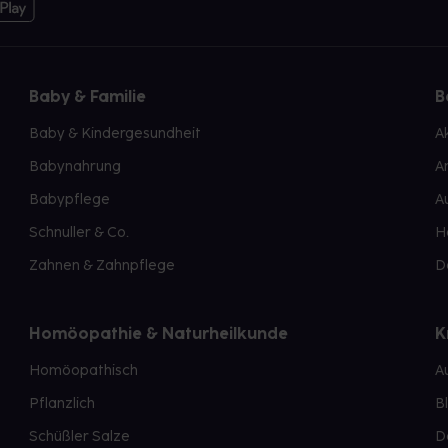
Baby & Familie
B
Baby & Kindergesundheit
A
Babynahrung
A
Babypflege
A
Schnuller & Co.
H
Zahnen & Zahnpflege
D
Homöopathie & Naturheilkunde
K
Homöopathisch
A
Pflanzlich
B
Schüßler Salze
D