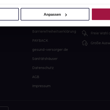
Über uns
Ausgewähl
sofort abho
Karriere
Anpassen
Lieferung f
Newsletter
Artikel mei
Barrierefreiheitserklärung
Freie Wahl
PAYBACK
Große Ausw
gesund-versorger.de
Sanitätshäuser
Datenschutz
AGB
Impressum