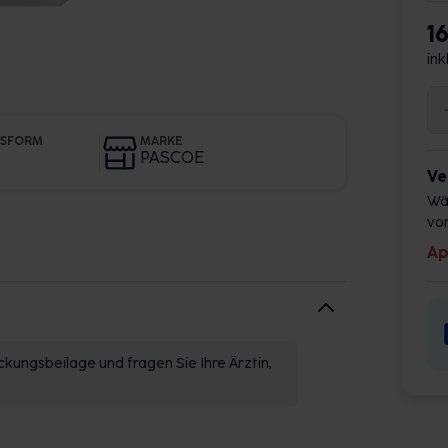
1
ink
GSFORM
MARKE
PASCOE
Ve
Wä
vor
Ap
kungsbeilage und fragen Sie Ihre Ärztin,