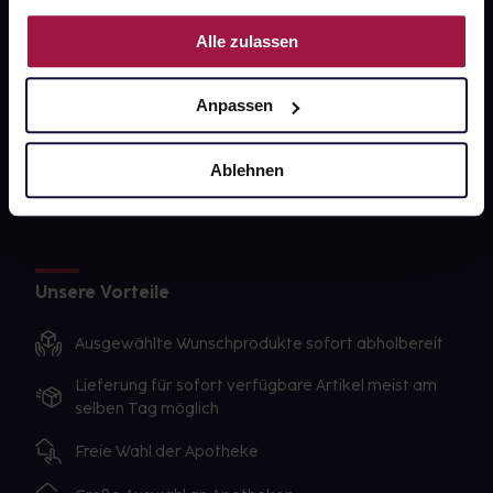
PAYBACK
Nutzung der Dienste gesammelt haben.
Alle zulassen
gesund-versorger.de
Sanitätshäuser
Anpassen
Datenschutz
AGB
Ablehnen
Impressum
Unsere Vorteile
Ausgewählte Wunschprodukte sofort abholbereit
Lieferung für sofort verfügbare Artikel meist am
selben Tag möglich
Freie Wahl der Apotheke