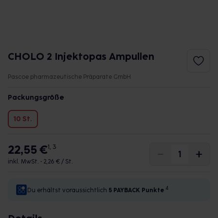
CHOLO 2 Injektopas Ampullen
Pascoe pharmazeutische Präparate GmbH
Packungsgröße
10 St.
22,55 €
1, 3
inkl. MwSt. •
2,26 € / St.
4
Du erhältst voraussichtlich
5 PAYBACK
Punkte