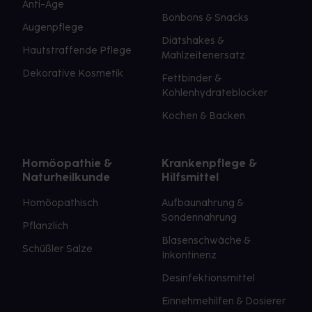
Anti-Age
Bonbons & Snacks
Augenpflege
Diätshakes &
Hautstraffende Pflege
Mahlzeitenersatz
Dekorative Kosmetik
Fettbinder &
Kohlenhydrateblocker
Kochen & Backen
Homöopathie &
Krankenpflege &
Naturheilkunde
Hilfsmittel
Homöopathisch
Aufbaunahrung &
Sondennahrung
Pflanzlich
Blasenschwäche &
Schüßler Salze
Inkontinenz
Desinfektionsmittel
Einnehmehilfen & Dosierer