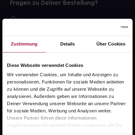
Fragen zu Deiner Bestellung?
Kontakt
FAQ
Zustimmung
Details
Über Cookies
Widerrufsformular
Diese Webseite verwendet Cookies
Wir verwenden Cookies, um Inhalte und Anzeigen zu
gesund.de
personalisieren, Funktionen für soziale Medien anbieten
zu können und die Zugriffe auf unsere Webseite zu
Über uns
analysieren. Außerdem geben wir Informationen zu
Karriere
Deiner Verwendung unserer Webseite an unsere Partner
für soziale Medien, Werbung und Analysen weiter.
Newsletter
Unsere Partner führen diese Informationen
Barrierefreiheitserklärung
möglicherweise mit weiteren Daten zusammen, die Du
ihnen bereitgestellt hast oder die sie im Rahmen Deiner