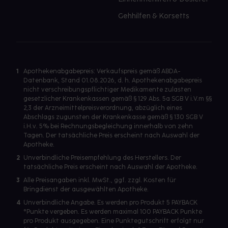
Gehhilfen & Korsetts
1
Apothekenabgabepreis: Verkaufspreis gemäß ABDA-
Datenbank, Stand 01.08.2026, d. h. Apothekenabgabepreis
nicht verschreibungspflichtiger Medikamente zulasten
gesetzlicher Krankenkassen gemäß § 129 Abs. 5a SGB V i.V.m §§
2,3 der Arzneimittelpreisverordnung, abzüglich eines
Abschlags zugunsten der Krankenkasse gemäß § 130 SGB V
i.H.v. 5% bei Rechnungsbegleichung innerhalb von zehn
Tagen. Der tatsächliche Preis erscheint nach Auswahl der
Apotheke.
2
Unverbindliche Preisempfehlung des Herstellers. Der
tatsächliche Preis erscheint nach Auswahl der Apotheke.
3
Alle Preisangaben inkl. MwSt., ggf. zzgl. Kosten für
Bringdienst der ausgewählten Apotheke.
4
Unverbindliche Angabe. Es werden pro Produkt 5 PAYBACK
°Punkte vergeben. Es werden maximal 100 PAYBACK Punkte
pro Produkt ausgegeben. Eine Punktegutschrift erfolgt nur