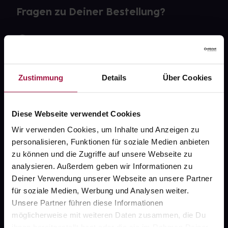
Fragen zu Deiner Bestellung?
Kontakt
FAQ
Zustimmung
Details
Über Cookies
Widerrufsformular
Diese Webseite verwendet Cookies
Wir verwenden Cookies, um Inhalte und Anzeigen zu
gesund.de
personalisieren, Funktionen für soziale Medien anbieten
zu können und die Zugriffe auf unsere Webseite zu
Über uns
analysieren. Außerdem geben wir Informationen zu
Deiner Verwendung unserer Webseite an unsere Partner
Karriere
für soziale Medien, Werbung und Analysen weiter.
Newsletter
Unsere Partner führen diese Informationen
möglicherweise mit weiteren Daten zusammen, die Du
Barrierefreiheitserklärung
ihnen bereitgestellt hast oder die sie im Rahmen Deiner