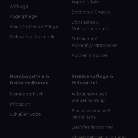
Appetitzügler
Anti-Age
Bonbons & Snacks
Augenpflege
Diätshakes &
Hautstraffende Pflege
Mahlzeitenersatz
Dekorative Kosmetik
Fettbinder &
Kohlenhydrateblocker
Kochen & Backen
Homöopathie &
Krankenpflege &
Naturheilkunde
Hilfsmittel
Homöopathisch
Aufbaunahrung &
Sondennahrung
Pflanzlich
Blasenschwäche &
Schüßler Salze
Inkontinenz
Desinfektionsmittel
Einnehmehilfen & Dosierer