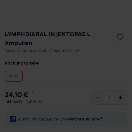
LYMPHDIARAL INJEKTOPAS L
Ampullen
Pascoe pharmazeutische Präparate GmbH
Packungsgröße
10 St.
24,10 €
1, 3
inkl. MwSt. •
2,41 € / St.
4
Du erhältst voraussichtlich
5 PAYBACK
Punkte