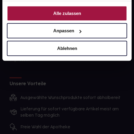
PAYBACK
Nutzung der Dienste gesammelt haben.
Alle zulassen
gesund-versorger.de
Sanitätshäuser
Anpassen
Datenschutz
Ablehnen
AGB
Impressum
Unsere Vorteile
Ausgewählte Wunschprodukte sofort abholbereit
Lieferung für sofort verfügbare Artikel meist am
selben Tag möglich
Freie Wahl der Apotheke