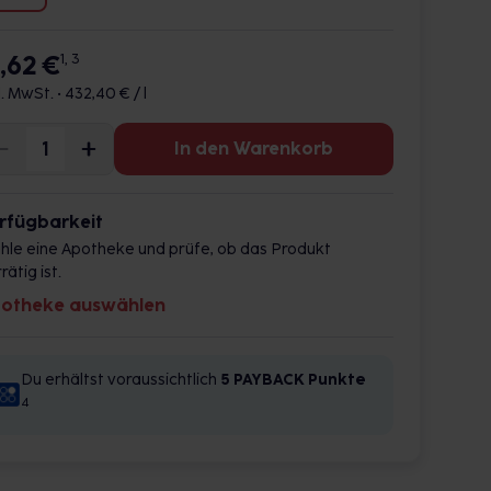
1,62 €
1, 3
l. MwSt. •
432,40 € / l
In den Warenkorb
rfügbarkeit
hle eine Apotheke und prüfe, ob das Produkt
rätig ist.
otheke auswählen
Du erhältst voraussichtlich
5 PAYBACK
Punkte
4