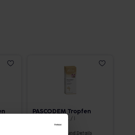
en
PASCODEM Tropfen
50 ml • 519,80 € / l
Pflichtangaben und Details