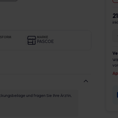
2
ink
GSFORM
MARKE
PASCOE
Ve
Wä
vor
Ap
kungsbeilage und fragen Sie Ihre Ärztin,