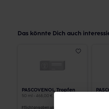
Das könnte Dich auch interessi
PASCOVENOL Tropfen
PASC
Trop
50 ml • 468,00 € / l
50 ml •
Pflichtangaben und Details
Pflicht