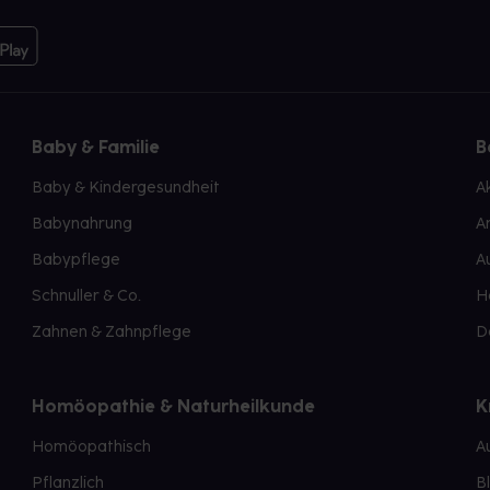
Baby & Familie
B
Baby & Kindergesundheit
A
Babynahrung
A
Babypflege
A
Schnuller & Co.
H
Zahnen & Zahnpflege
D
Homöopathie & Naturheilkunde
K
Homöopathisch
A
Pflanzlich
B