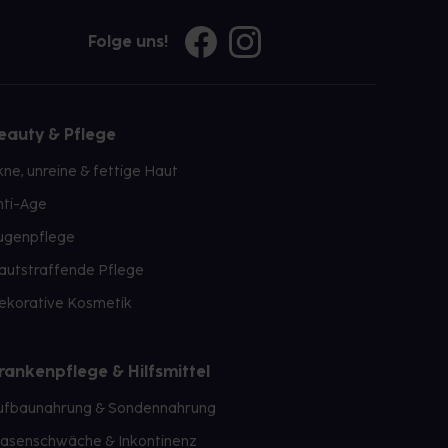
Folge uns!
eauty & Pflege
kne, unreine & fettige Haut
nti-Age
ugenpflege
autstraffende Pflege
ekorative Kosmetik
rankenpflege & Hilfsmittel
ufbaunahrung & Sondennahrung
lasenschwäche & Inkontinenz