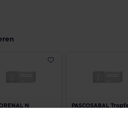
eren
ORENAL N
PASCOSABAL Tropf
fen
50 ml • 477,40 € / l
 483,00 € / l
angaben und Details
Pflichtangaben und Details