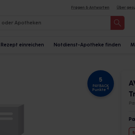
Fragen & Antworten
Über ges
Rezept einreichen
Notdienst-Apotheke finden
M
5
A
PAYBACK
4
Punkte
T
Pa
Pa
5