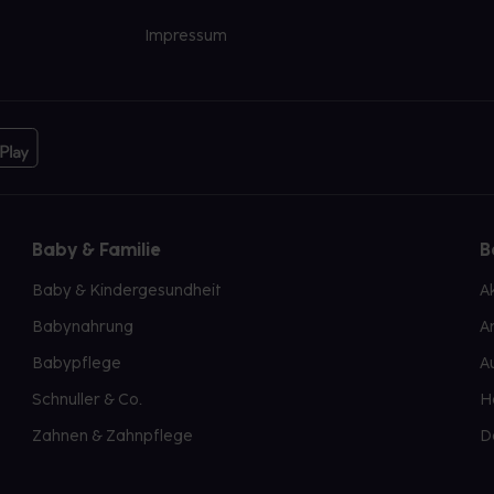
Impressum
Baby & Familie
B
Baby & Kindergesundheit
A
Babynahrung
A
Babypflege
A
Schnuller & Co.
H
Zahnen & Zahnpflege
D