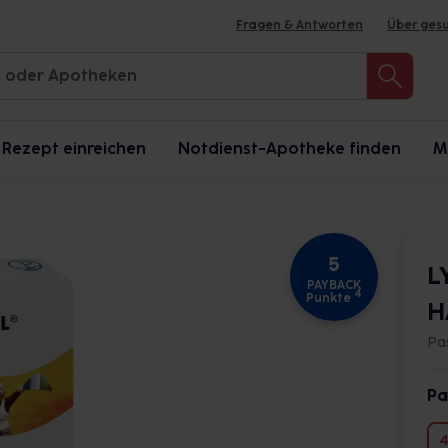
Fragen & Antworten
Über ges
Rezept einreichen
Notdienst-Apotheke finden
M
5
L
PAYBACK
4
Punkte
H
Pa
Pa
4