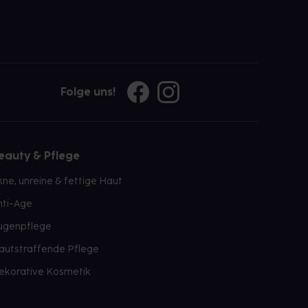
Folge uns!
eauty & Pflege
kne, unreine & fettige Haut
nti-Age
ugenpflege
autstraffende Pflege
ekorative Kosmetik