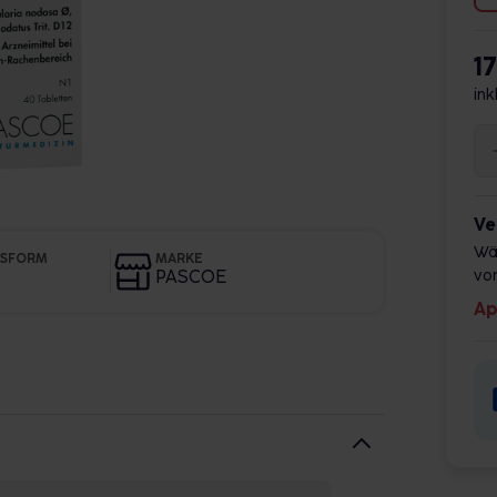
1
ink
Ve
Wä
GSFORM
MARKE
PASCOE
vor
Ap