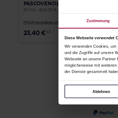
PASCOVENOL Tropfen
PASC
Trop
50 ml • 468,00 € / l
50 ml •
Zustimmung
Pflichtangaben und Details
Pflicht
23,40
€
24,1
1, 3
Diese Webseite verwendet 
Wir verwenden Cookies, um I
und die Zugriffe auf unsere
Webseite an unsere Partner f
möglicherweise mit weiteren
der Dienste gesammelt habe
Ablehnen