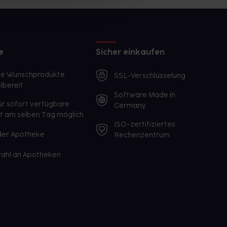
e
Sicher einkaufen
te Wunschprodukte
SSL-Verschlüsselung
lbereit
Software Made in
ür sofort verfügbare
Germany
st am selben Tag möglich
ISO-zertifiziertes
 der Apotheke
Rechenzentrum
ahl an Apotheken