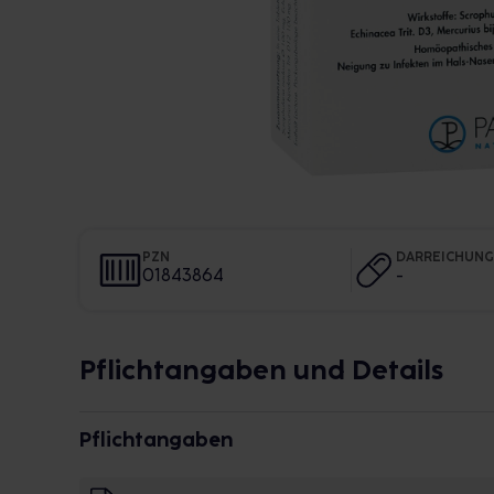
PZN
DARREICHUN
01843864
-
Pflichtangaben und Details
Pflichtangaben