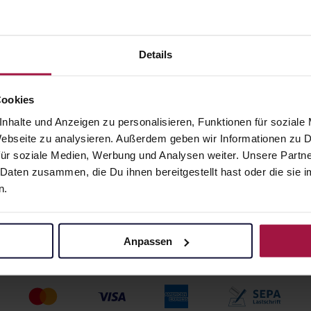
ORENAL N
PASCOSABAL Tropf
fen
50 ml • 477,40 € / l
 483,00 € / l
Details
angaben und Details
Pflichtangaben und Details
5
€
23,87
€
1, 3
1, 3
Cookies
nhalte und Anzeigen zu personalisieren, Funktionen für soziale
 Webseite zu analysieren. Außerdem geben wir Informationen zu
ür soziale Medien, Werbung und Analysen weiter. Unsere Partne
 Daten zusammen, die Du ihnen bereitgestellt hast oder die si
n.
Anpassen