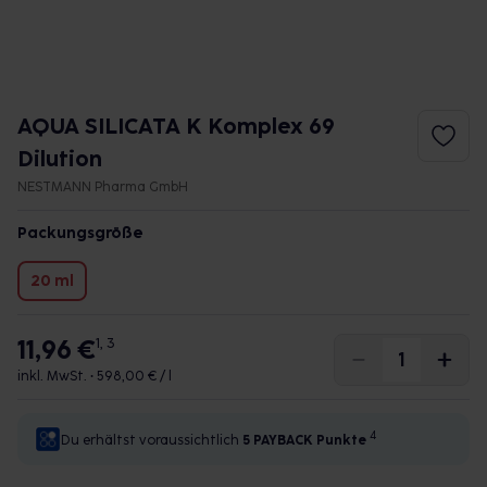
AQUA SILICATA K Komplex 69
Dilution
NESTMANN Pharma GmbH
Packungsgröße
20 ml
11,96 €
1, 3
inkl. MwSt. •
598,00 € / l
4
Du erhältst voraussichtlich
5 PAYBACK
Punkte