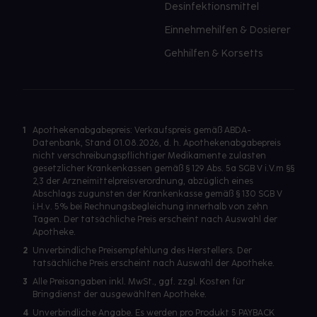
Desinfektionsmittel
Einnehmehilfen & Dosierer
Gehhilfen & Korsetts
1
Apothekenabgabepreis: Verkaufspreis gemäß ABDA-
Datenbank, Stand 01.08.2026, d. h. Apothekenabgabepreis
nicht verschreibungspflichtiger Medikamente zulasten
gesetzlicher Krankenkassen gemäß § 129 Abs. 5a SGB V i.V.m §§
2,3 der Arzneimittelpreisverordnung, abzüglich eines
Abschlags zugunsten der Krankenkasse gemäß § 130 SGB V
i.H.v. 5% bei Rechnungsbegleichung innerhalb von zehn
Tagen. Der tatsächliche Preis erscheint nach Auswahl der
Apotheke.
2
Unverbindliche Preisempfehlung des Herstellers. Der
tatsächliche Preis erscheint nach Auswahl der Apotheke.
3
Alle Preisangaben inkl. MwSt., ggf. zzgl. Kosten für
Bringdienst der ausgewählten Apotheke.
4
Unverbindliche Angabe. Es werden pro Produkt 5 PAYBACK