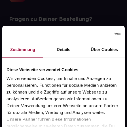
Fragen zu Deiner Bestellung?
Kontakt
FAQ
Zustimmung
Details
Über Cookies
Widerrufsformular
Diese Webseite verwendet Cookies
Wir verwenden Cookies, um Inhalte und Anzeigen zu
personalisieren, Funktionen für soziale Medien anbieten
gesund.de
zu können und die Zugriffe auf unsere Webseite zu
analysieren. Außerdem geben wir Informationen zu
Über uns
Deiner Verwendung unserer Webseite an unsere Partner
Karriere
für soziale Medien, Werbung und Analysen weiter.
Unsere Partner führen diese Informationen
Newsletter
möglicherweise mit weiteren Daten zusammen, die Du