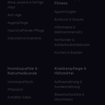
Akne, unreine & fettige
Fitness
Haut
Appetitzügler
Anti-Age
Bonbons & Snacks
Augenpflege
Diätshakes &
Hautstraffende Pflege
Mahlzeitenersatz
Dekorative Kosmetik
Fettbinder &
Kohlenhydrateblocker
Kochen & Backen
Homöopathie &
Krankenpflege &
Naturheilkunde
Hilfsmittel
Homöopathisch
Aufbaunahrung &
Sondennahrung
Pflanzlich
Blasenschwäche &
Schüßler Salze
Inkontinenz