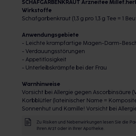
SCHAFGARBENKRAUT Arzneitee Millef.herb
Wirkstoffe
Schafgarbenkraut (1,3 g pro 1,3 g Tee = 1 Beu
Anwendungsgebiete
- Leichte krampfartige Magen-Darm-Bes
- Verdauungsstörungen
- Appetitlosigkeit
- Unterleibskrämpfe bei der Frau
Warnhinweise
Vorsicht bei Allergie gegen Ascorbinsäure (V
Korbblütler (lateinischer Name = Kompositen
Sonnenhut und Kamille! Vorsicht bei Allerg
Zu Risiken und Nebenwirkungen lesen Sie die Pac
Ihren Arzt oder in Ihrer Apotheke.