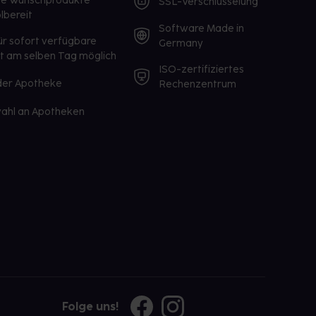
te Wunschprodukte
SSL-Verschlüsselung
lbereit
Software Made in
ür sofort verfügbare
Germany
st am selben Tag möglich
ISO-zertifiziertes
 der Apotheke
Rechenzentrum
ahl an Apotheken
Folge uns!