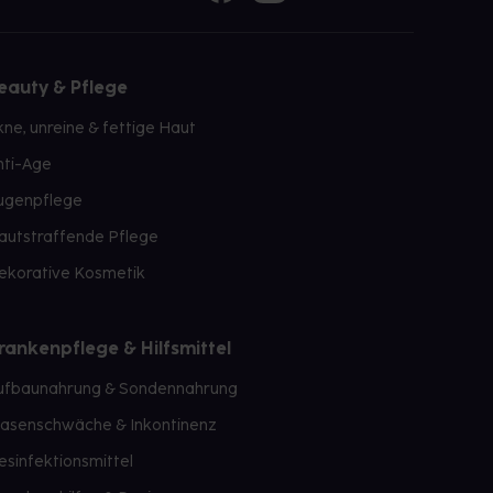
eauty & Pflege
kne, unreine & fettige Haut
nti-Age
ugenpflege
autstraffende Pflege
ekorative Kosmetik
rankenpflege & Hilfsmittel
ufbaunahrung & Sondennahrung
lasenschwäche & Inkontinenz
esinfektionsmittel