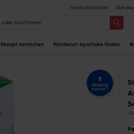
Fragen & Antworten
Über ges
Rezept einreichen
Notdienst-Apotheke finden
M
5
S
PAYBACK
4
Punkte
A
S
SA
Pa