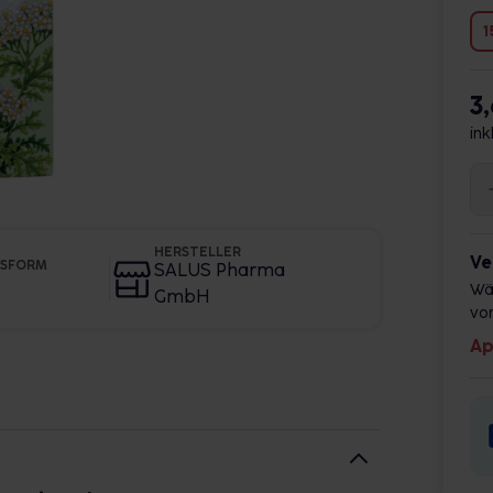
1
3
ink
HERSTELLER
Ve
GSFORM
SALUS Pharma
Wä
GmbH
vor
Ap