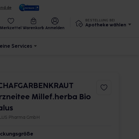
und.de
BESTELLUNG BEI
Apotheke wählen
Merkzettel
Warenkorb
Anmelden
eine Services
CHAFGARBENKRAUT
rzneitee Millef.herba Bio
alus
LUS Pharma GmbH
ckungsgröße