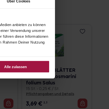
Über Cookies
 Medien anbieten zu können
 Deiner Verwendung unserer
r führen diese Informationen
e im Rahmen Deiner Nutzung
Alle zulassen
TE
ROSMARINBLÄTTER
us
Arzneitee Rosmarini
folium Salus
15 St. • 0,25 € / St.
Pflichtangaben und Details
3,69
€
2, 3