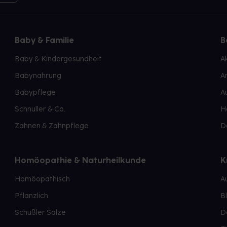
Baby & Familie
B
Baby & Kindergesundheit
A
Babynahrung
A
Babypflege
A
Schnuller & Co.
H
Zahnen & Zahnpflege
D
Homöopathie & Naturheilkunde
K
Homöopathisch
A
Pflanzlich
B
Schüßler Salze
D