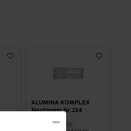
ALUMINA KOMPLEX
Nestmann Nr.224
Tabletten
120 St. • 0,14 € / St.