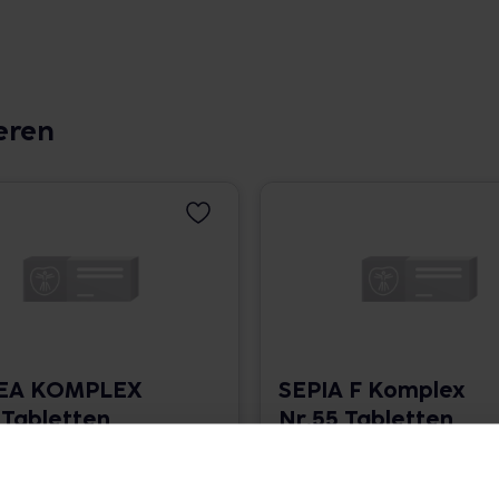
eren
CEA KOMPLEX
SEPIA F Komplex
 Tabletten
Nr.55 Tabletten
• 0,14 € / St.
120 St. • 0,14 € / St.