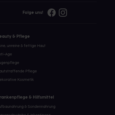
Folge uns!
eauty & Pflege
kne, unreine & fettige Haut
nti-Age
ugenpflege
autstraffende Pflege
ekorative Kosmetik
rankenpflege & Hilfsmittel
ufbaunahrung & Sondennahrung