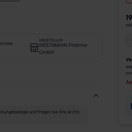
1
ink
HERSTELLER
GSFORM
NESTMANN Pharma
GmbH
Ve
Wä
vor
Ap
kungsbeilage und fragen Sie Ihre Ärztin,