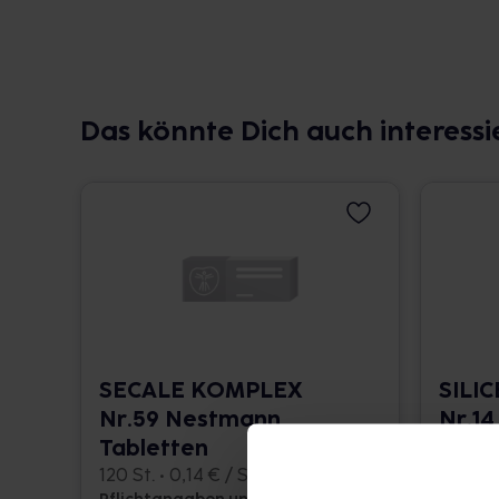
Das könnte Dich auch interessi
SECALE KOMPLEX
SILI
Nr.59 Nestmann
Nr.14
Tabletten
120 St. 
120 St. • 0,14 € / St.