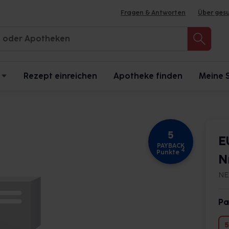
Fragen & Antworten
Über ges
Rezept einreichen
Apotheke finden
Meine 
5
E
PAYBACK
4
Punkte
N
NE
Pa
5