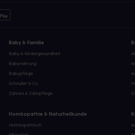
Baby & Familie
B
Baby & Kindergesundheit
A
Babynahrung
A
Babypflege
A
Schnuller & Co.
H
Zahnen & Zahnpflege
D
Homöopathie & Naturheilkunde
K
Homöopathisch
A