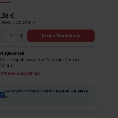
9,36 €
1, 3
l. MwSt. •
387,20 € / l
In den Warenkorb
rfügbarkeit
hle eine Apotheke und prüfe, ob das Produkt
rätig ist.
otheke auswählen
Du erhältst voraussichtlich
5 PAYBACK
Punkte
4