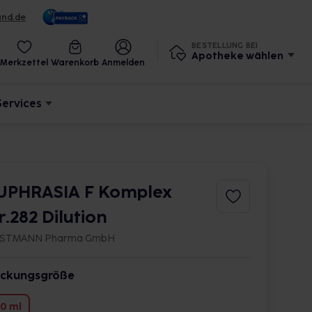
und.de
BESTELLUNG BEI
Apotheke wählen
Merkzettel
Warenkorb
Anmelden
Services
UPHRASIA F Komplex
r.282 Dilution
STMANN Pharma GmbH
ckungsgröße
0 ml