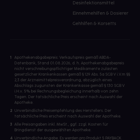
Desinfektionsmittel
Einnehmehilfen & Dosierer
Gehhilfen & Korsetts
1
Apothekenabgabepreis: Verkaufspreis gemäß ABDA-
Datenbank, Stand 01.08.2026, d. h. Apothekenabgabepreis
nicht verschreibungspflichtiger Medikamente zulasten
gesetzlicher Krankenkassen gemäß § 129 Abs. 5a SGB V i.V.m §§
2,3 der Arzneimittelpreisverordnung, abzüglich eines
Abschlags zugunsten der Krankenkasse gemäß § 130 SGB V
i.H.v. 5% bei Rechnungsbegleichung innerhalb von zehn
Tagen. Der tatsächliche Preis erscheint nach Auswahl der
Apotheke.
2
Unverbindliche Preisempfehlung des Herstellers. Der
tatsächliche Preis erscheint nach Auswahl der Apotheke.
3
Alle Preisangaben inkl. MwSt., ggf. zzgl. Kosten für
Bringdienst der ausgewählten Apotheke.
4
Unverbindliche Angabe. Es werden pro Produkt 5 PAYBACK