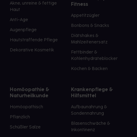
Akne, unreine & fettige
Fitness
Haut
Appetitzügler
Anti-Age
Bonbons & Snacks
Augenpflege
Diätshakes &
Hautstraffende Pflege
Mahlzeitenersatz
Dekorative Kosmetik
Fettbinder &
Kohlenhydrateblocker
Kochen & Backen
Homöopathie &
Krankenpflege &
Naturheilkunde
Hilfsmittel
Homöopathisch
Aufbaunahrung &
Sondennahrung
Pflanzlich
Blasenschwäche &
Schüßler Salze
Inkontinenz