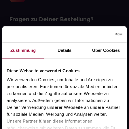
Fragen zu Deiner Bestellung?
Kontakt
FAQ
Zustimmung
Details
Über Cookies
Widerrufsformular
Diese Webseite verwendet Cookies
Wir verwenden Cookies, um Inhalte und Anzeigen zu
personalisieren, Funktionen für soziale Medien anbieten
gesund.de
zu können und die Zugriffe auf unsere Webseite zu
analysieren. Außerdem geben wir Informationen zu
Über uns
Deiner Verwendung unserer Webseite an unsere Partner
Karriere
für soziale Medien, Werbung und Analysen weiter.
Unsere Partner führen diese Informationen
Newsletter
möglicherweise mit weiteren Daten zusammen, die Du