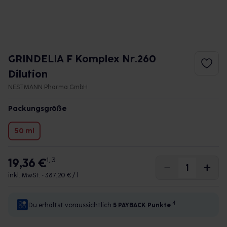
GRINDELIA F Komplex Nr.260
Dilution
NESTMANN Pharma GmbH
Packungsgröße
50 ml
19,36 €
1, 3
inkl. MwSt. •
387,20 € / l
4
Du erhältst voraussichtlich
5 PAYBACK
Punkte