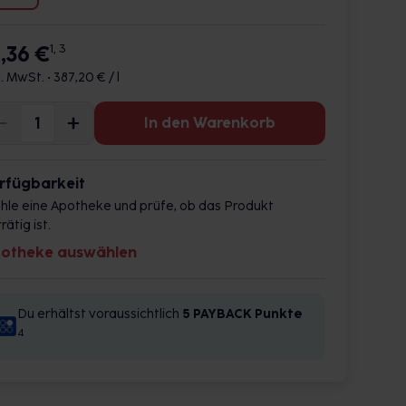
9,36 €
1, 3
l. MwSt. •
387,20 € / l
In den Warenkorb
rfügbarkeit
hle eine Apotheke und prüfe, ob das Produkt
rätig ist.
otheke auswählen
Du erhältst voraussichtlich
5 PAYBACK
Punkte
4