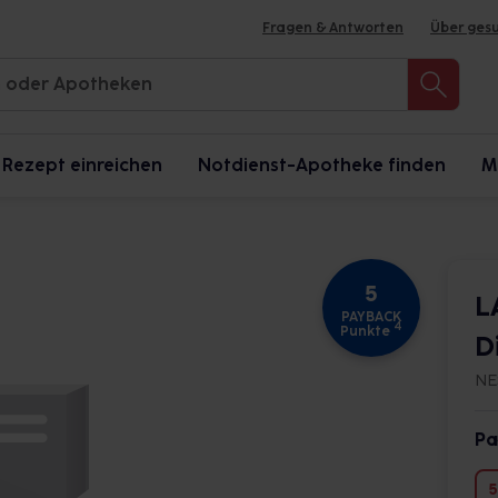
Fragen & Antworten
Über ges
Rezept einreichen
Notdienst-Apotheke finden
M
5
L
PAYBACK
4
Punkte
D
NE
Pa
5