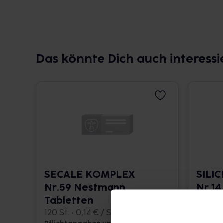
Das könnte Dich auch interessi
SECALE KOMPLEX
SILI
Nr.59 Nestmann
Nr.14
Tabletten
120 St. 
120 St. • 0,14 € / St.