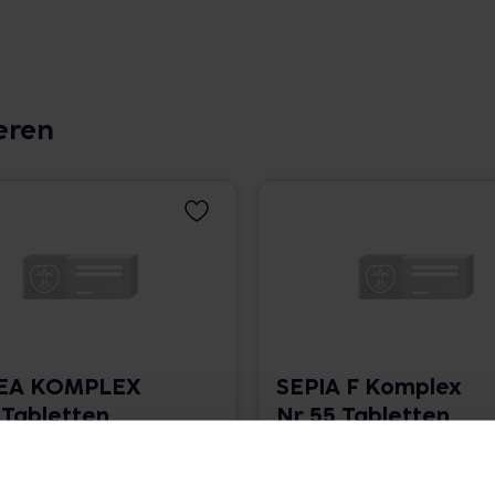
eren
CEA KOMPLEX
SEPIA F Komplex
 Tabletten
Nr.55 Tabletten
• 0,14 € / St.
120 St. • 0,14 € / St.