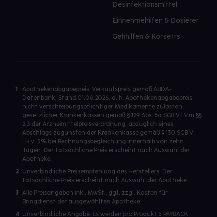
Desinfektionsmittel
Einnehmehilfen & Dosierer
Gehhilfen & Korsetts
1
Apothekenabgabepreis: Verkaufspreis gemäß ABDA-
Datenbank, Stand 01.08.2026, d. h. Apothekenabgabepreis
nicht verschreibungspflichtiger Medikamente zulasten
gesetzlicher Krankenkassen gemäß § 129 Abs. 5a SGB V i.V.m §§
2,3 der Arzneimittelpreisverordnung, abzüglich eines
Abschlags zugunsten der Krankenkasse gemäß § 130 SGB V
i.H.v. 5% bei Rechnungsbegleichung innerhalb von zehn
Tagen. Der tatsächliche Preis erscheint nach Auswahl der
Apotheke.
2
Unverbindliche Preisempfehlung des Herstellers. Der
tatsächliche Preis erscheint nach Auswahl der Apotheke.
3
Alle Preisangaben inkl. MwSt., ggf. zzgl. Kosten für
Bringdienst der ausgewählten Apotheke.
4
Unverbindliche Angabe. Es werden pro Produkt 5 PAYBACK