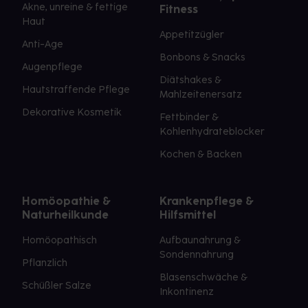
Akne, unreine & fettige
Fitness
Haut
Appetitzügler
Anti-Age
Bonbons & Snacks
Augenpflege
Diätshakes &
Hautstraffende Pflege
Mahlzeitenersatz
Dekorative Kosmetik
Fettbinder &
Kohlenhydrateblocker
Kochen & Backen
Homöopathie &
Krankenpflege &
Naturheilkunde
Hilfsmittel
Homöopathisch
Aufbaunahrung &
Sondennahrung
Pflanzlich
Blasenschwäche &
Schüßler Salze
Inkontinenz