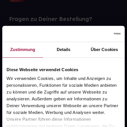
Fragen zu Deiner Bestellung?
Kontakt
FAQ
Zustimmung
Details
Über Cookies
Widerrufsformular
Diese Webseite verwendet Cookies
Wir verwenden Cookies, um Inhalte und Anzeigen zu
personalisieren, Funktionen für soziale Medien anbieten
gesund.de
zu können und die Zugriffe auf unsere Webseite zu
analysieren. Außerdem geben wir Informationen zu
Über uns
Deiner Verwendung unserer Webseite an unsere Partner
Karriere
für soziale Medien, Werbung und Analysen weiter.
Unsere Partner führen diese Informationen
Newsletter
möglicherweise mit weiteren Daten zusammen, die Du