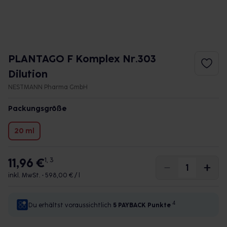
PLANTAGO F Komplex Nr.303
Dilution
NESTMANN Pharma GmbH
Packungsgröße
20 ml
11,96 €
1, 3
inkl. MwSt. •
598,00 € / l
4
Du erhältst voraussichtlich
5 PAYBACK
Punkte