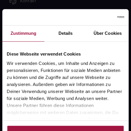
Kontakt
FAQ
Widerrufsformular
Zustimmung
Details
Über Cookies
Diese Webseite verwendet Cookies
gesund.de
Wir verwenden Cookies, um Inhalte und Anzeigen zu
Über uns
personalisieren, Funktionen für soziale Medien anbieten
zu können und die Zugriffe auf unsere Webseite zu
Karriere
analysieren. Außerdem geben wir Informationen zu
Newsletter
Deiner Verwendung unserer Webseite an unsere Partner
für soziale Medien, Werbung und Analysen weiter.
Barrierefreiheitserklärung
Unsere Partner führen diese Informationen
möglicherweise mit weiteren Daten zusammen, die Du
PAYBACK
ihnen bereitgestellt hast oder die sie im Rahmen Deiner
gesund-versorger.de
Nutzung der Dienste gesammelt haben.