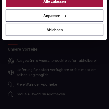
Alle zulassen
Sanitätshäuser
Datenschutz
Anpassen
AGB
Ablehnen
Impressum
Unsere Vorteile
Ausgewählte Wunschprodukte sofort abholbereit
Lieferung für sofort verfügbare Artikel meist am
selben Tag möglich
Freie Wahl der Apotheke
Große Auswahl an Apotheken