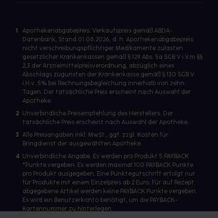
1
Apothekenabgabepreis: Verkaufspreis gemäß ABDA-
Datenbank, Stand 01.08.2026, d. h. Apothekenabgabepreis
nicht verschreibungspflichtiger Medikamente zulasten
gesetzlicher Krankenkassen gemäß § 129 Abs. 5a SGB V i.V.m §§
2,3 der Arzneimittelpreisverordnung, abzüglich eines
Abschlags zugunsten der Krankenkasse gemäß § 130 SGB V
i.H.v. 5% bei Rechnungsbegleichung innerhalb von zehn
Tagen. Der tatsächliche Preis erscheint nach Auswahl der
Apotheke.
2
Unverbindliche Preisempfehlung des Herstellers. Der
tatsächliche Preis erscheint nach Auswahl der Apotheke.
3
Alle Preisangaben inkl. MwSt., ggf. zzgl. Kosten für
Bringdienst der ausgewählten Apotheke.
4
Unverbindliche Angabe. Es werden pro Produkt 5 PAYBACK
°Punkte vergeben. Es werden maximal 100 PAYBACK Punkte
pro Produkt ausgegeben. Eine Punktegutschrift erfolgt nur
für Produkte mit einem Einzelpreis ab 2 Euro. Für auf Rezept
abgegebene Artikel werden keine PAYBACK Punkte vergeben.
Es wird ein Benutzerkonto benötigt, um die PAYBACK-
Kartennummer zu hinterlegen.