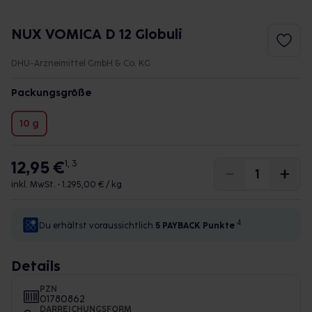
NUX VOMICA D 12 Globuli
DHU-Arzneimittel GmbH & Co. KG
Packungsgröße
10 g
12,95 €
1, 3
inkl. MwSt. •
1.295,00 € / kg
4
Du erhältst voraussichtlich
5 PAYBACK
Punkte
Details
PZN
01780862
DARREICHUNGSFORM