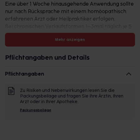
Eine über 1 Woche hinausgehende Anwendung sollte
nur nach Rücksprache mit einem homöopathisch
erfahrenen Arzt oder Heilpraktiker erfolgen.
Bei chronischen Verlaufsformen 1–3mal täglich je 5
Tropfen einnehmen.
Mehr anzeigen
Bei Besserung der Beschwerden ist die Häufigkeit
der Einnahme zu reduzieren.
Pflichtangaben und Details
metarubini N Mischung
Anwendungsgebiete: Registriertes
Pflichtangaben
homöopathisches Arzneimittel, daher ohne Angabe
einer therapeutischen Indikation.
Zu Risiken und Nebenwirkungen lesen Sie die
Enthält 51 mg Alkohol (Ethanol) pro 5 Tropfen,
Packungsbeilage und fragen Sie Ihre Ärztin, Ihren
entsprechend 50 Vol.-%.
Arzt oder in Ihrer Apotheke.
Zu Risiken und Nebenwirkungen lesen Sie die
Packungsbeilage
Packungsbeilage und fragen Sie Ihre Ärztin, Ihren
Arzt oder in Ihrer Apotheke.
meta Fackler Arzneimittel GmbH, D-31832 Springe.