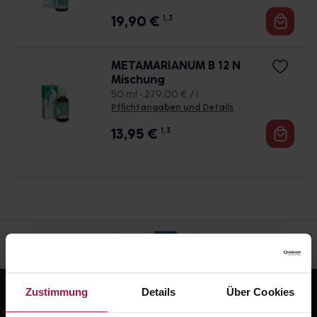
19,90
€
1, 3
METAMARIANUM B 12 N
Mischung
50 ml • 279,00 € / l
Pflichtangaben und Details
13,95
€
1, 3
Zustimmung
Details
Über Cookies