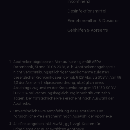
Inkontinenz
Desinfektionsmittel
Einnehmehilfen & Dosierer
Gehhilfen & Korsetts
1
Apothekenabgabepreis: Verkaufspreis gemäß ABDA-
Datenbank, Stand 01.08.2026, d. h. Apothekenabgabepreis
nicht verschreibungspflichtiger Medikamente zulasten
gesetzlicher Krankenkassen gemäß § 129 Abs. 5a SGB V i.V.m §§
2,3 der Arzneimittelpreisverordnung, abzüglich eines
Abschlags zugunsten der Krankenkasse gemäß § 130 SGB V
i.H.v. 5% bei Rechnungsbegleichung innerhalb von zehn
Tagen. Der tatsächliche Preis erscheint nach Auswahl der
Apotheke.
2
Unverbindliche Preisempfehlung des Herstellers. Der
tatsächliche Preis erscheint nach Auswahl der Apotheke.
3
Alle Preisangaben inkl. MwSt., ggf. zzgl. Kosten für
Bringdienst der ausgewählten Apotheke.