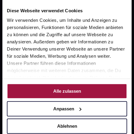
Diese Webseite verwendet Cookies
Wir verwenden Cookies, um Inhalte und Anzeigen zu
personalisieren, Funktionen für soziale Medien anbieten
Fragen zu Deiner Bestellung?
zu können und die Zugriffe auf unsere Webseite zu
analysieren. Außerdem geben wir Informationen zu
Kontakt
Deiner Verwendung unserer Webseite an unsere Partner
für soziale Medien, Werbung und Analysen weiter.
FAQ
Unsere Partner führen diese Informationen
möglicherweise mit weiteren Daten zusammen, die Du
Widerrufsformular
ihnen bereitgestellt hast oder die sie im Rahmen Deiner
Nutzung der Dienste gesammelt haben.
Alle zulassen
gesund.de
Anpassen
Über uns
Ablehnen
Karriere