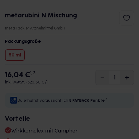
metarubini N Mischung
meta Fackler Arzneimittel GmbH
Packungsgröße
50 ml
16,04 €
1, 3
inkl. MwSt. •
320,80 € / l
4
Du erhältst voraussichtlich
5 PAYBACK
Punkte
Vorteile
Wirkkomplex mit Campher