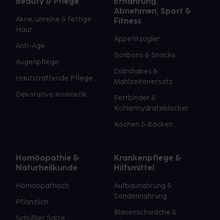
Beauty & Pflege
Ernährung,
Abnehmen, Sport &
Akne, unreine & fettige
Fitness
Haut
Appetitzügler
Anti-Age
Bonbons & Snacks
Augenpflege
Diätshakes &
Hautstraffende Pflege
Mahlzeitenersatz
Dekorative Kosmetik
Fettbinder &
Kohlenhydrateblocker
Kochen & Backen
Homöopathie &
Krankenpflege &
Naturheilkunde
Hilfsmittel
Homöopathisch
Aufbaunahrung &
Sondennahrung
Pflanzlich
Blasenschwäche &
Schüßler Salze