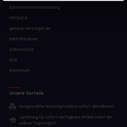
Barrierefreiheitserklärung
PAYBACK
gesund-versorger.de
Sanitätshäuser
Datenschutz
AGB
Impressum
Unsere Vorteile
Ausgewählte Wunschprodukte sofort abholbereit
Lieferung für sofort verfügbare Artikel meist am
selben Tag möglich