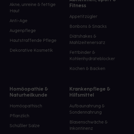
Akne, unreine & fettige
Fitness
Haut
Appetitzügler
Anti-Age
Bonbons & Snacks
Augenpflege
Diätshakes &
Hautstraffende Pflege
Mahlzeitenersatz
Dekorative Kosmetik
Fettbinder &
Kohlenhydrateblocker
Kochen & Backen
Homöopathie &
Krankenpflege &
Naturheilkunde
Hilfsmittel
Homöopathisch
Aufbaunahrung &
Sondennahrung
Pflanzlich
Blasenschwäche &
Schüßler Salze
Inkontinenz