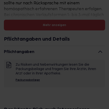
sollte nur nach Rücksprache mit einem
homöopathisch erfahrenen Therapeuten erfolgen.
Bei chronischen Verlaufsformen 1- bis 3-mal täglich
je 5 Tropfen einnehmen. Bei Besserung der
Mehr anzeigen
Beschwerden ist die Häufigkeit der Anwendung zu
reduzieren.
metasymphylen Mischung
Pflichtangaben und Details
Anwendungsgebiete: Registriertes
homöopathisches Arzneimittel, daher ohne Angabe
Pflichtangaben
einer therapeutischen Indikation. Enthält 28 mg
Alkohol (Ethanol) pro 5 Tropfen, entsprechend 20
Zu Risiken und Nebenwirkungen lesen Sie die
Vol.-%.
Packungsbeilage und fragen Sie Ihre Ärztin, Ihren
Zu Risiken und Nebenwirkungen lesen Sie die
Arzt oder in Ihrer Apotheke.
Packungsbeilage und fragen Sie Ihre Ärztin, Ihren
Packungsbeilage
Arzt oder in Ihrer Apotheke. meta Fackler
Arzneimittel GmbH, D-31832 Springe.