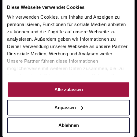
Diese Webseite verwendet Cookies
Wir verwenden Cookies, um Inhalte und Anzeigen zu
Fragen zu Deiner Bestellung?
personalisieren, Funktionen für soziale Medien anbieten
zu können und die Zugriffe auf unsere Webseite zu
analysieren. Außerdem geben wir Informationen zu
Kontakt
Deiner Verwendung unserer Webseite an unsere Partner
FAQ
für soziale Medien, Werbung und Analysen weiter.
Unsere Partner führen diese Informationen
möglicherweise mit weiteren Daten zusammen, die Du
Widerrufsformular
ihnen bereitgestellt hast oder die sie im Rahmen Deiner
Nutzung der Dienste gesammelt haben.
Alle zulassen
gesund.de
Anpassen
Über uns
Karriere
Ablehnen
Newsletter