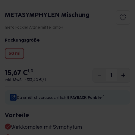
METASYMPHYLEN Mischung
meta Fackler Arzneimittel GmbH
Packungsgröße
50 ml
15,67 €
1, 3
inkl. MwSt. •
313,40 € / l
4
Du erhältst voraussichtlich
5 PAYBACK
Punkte
Vorteile
Wirkkomplex mit Symphytum