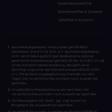
Desinfektionsmittel
Einnehmehilfen & Dosierer
Gehhilfen & Korsetts
1
Apothekenabgabepreis: Verkaufspreis gemäß ABDA-
Datenbank, Stand 01.08.2026, d. h. Apothekenabgabepreis
nicht verschreibungspflichtiger Medikamente zulasten
gesetzlicher Krankenkassen gemäß § 129 Abs. 5a SGB V i.V.m §§
2,3 der Arzneimittelpreisverordnung, abzüglich eines
Abschlags zugunsten der Krankenkasse gemäß § 130 SGB V
i.H.v. 5% bei Rechnungsbegleichung innerhalb von zehn
Tagen. Der tatsächliche Preis erscheint nach Auswahl der
Apotheke.
2
Unverbindliche Preisempfehlung des Herstellers. Der
tatsächliche Preis erscheint nach Auswahl der Apotheke.
3
Alle Preisangaben inkl. MwSt., ggf. zzgl. Kosten für
Bringdienst der ausgewählten Apotheke.
4
Unverbindliche Angabe. Es werden pro Produkt 5 PAYBACK