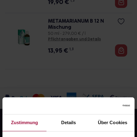
19,90
€
1, 3
METAMARIANUM B 12 N
Mischung
50 ml • 279,00 € / l
Pflichtangaben und Details
13,95
€
1, 3
Zustimmung
Details
Über Cookies