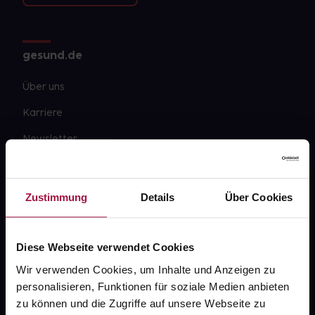
gesund.de
Über uns
Karriere
Newsletter
Barrierefreiheitserklärung
PAYBACK
Zustimmung
Details
Über Cookies
gesund-versorger.de
Sanitätshäuser
Diese Webseite verwendet Cookies
Datenschutz
Wir verwenden Cookies, um Inhalte und Anzeigen zu
personalisieren, Funktionen für soziale Medien anbieten
AGB
zu können und die Zugriffe auf unsere Webseite zu