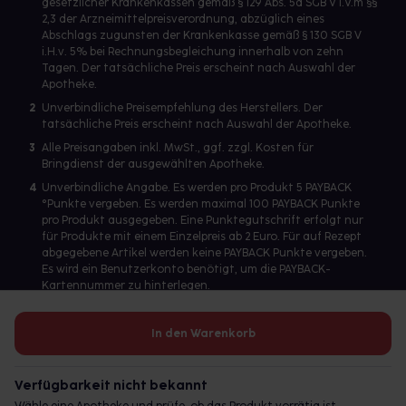
gesetzlicher Krankenkassen gemäß § 129 Abs. 5a SGB V i.V.m §§
2,3 der Arzneimittelpreisverordnung, abzüglich eines
Abschlags zugunsten der Krankenkasse gemäß § 130 SGB V
i.H.v. 5% bei Rechnungsbegleichung innerhalb von zehn
Tagen. Der tatsächliche Preis erscheint nach Auswahl der
Apotheke.
2
Unverbindliche Preisempfehlung des Herstellers. Der
tatsächliche Preis erscheint nach Auswahl der Apotheke.
3
Alle Preisangaben inkl. MwSt., ggf. zzgl. Kosten für
Bringdienst der ausgewählten Apotheke.
4
Unverbindliche Angabe. Es werden pro Produkt 5 PAYBACK
°Punkte vergeben. Es werden maximal 100 PAYBACK Punkte
pro Produkt ausgegeben. Eine Punktegutschrift erfolgt nur
für Produkte mit einem Einzelpreis ab 2 Euro. Für auf Rezept
abgegebene Artikel werden keine PAYBACK Punkte vergeben.
Es wird ein Benutzerkonto benötigt, um die PAYBACK-
Kartennummer zu hinterlegen.
In den Warenkorb
Betreiber des Portals und verantwortlich: gesund.de GmbH &
Co. KG, HRA 113699, Amtsgericht München
Verfügbarkeit nicht bekannt
© 2026 gesund.de GmbH & Co. KG