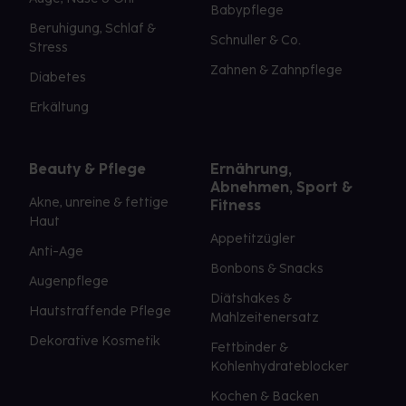
Babypflege
Beruhigung, Schlaf &
Schnuller & Co.
Stress
Zahnen & Zahnpflege
Diabetes
Erkältung
Beauty & Pflege
Ernährung,
Abnehmen, Sport &
Akne, unreine & fettige
Fitness
Haut
Appetitzügler
Anti-Age
Bonbons & Snacks
Augenpflege
Diätshakes &
Hautstraffende Pflege
Mahlzeitenersatz
Dekorative Kosmetik
Fettbinder &
Kohlenhydrateblocker
Kochen & Backen