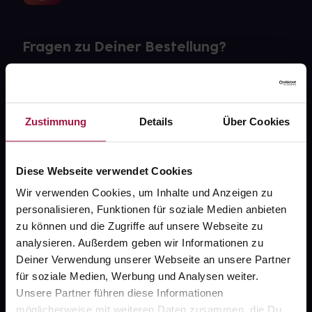
Fragen zu Deiner Bestellung?
Kontakt
FAQ
Zustimmung
Details
Über Cookies
Widerrufsformular
Diese Webseite verwendet Cookies
Wir verwenden Cookies, um Inhalte und Anzeigen zu
personalisieren, Funktionen für soziale Medien anbieten
gesund.de
zu können und die Zugriffe auf unsere Webseite zu
analysieren. Außerdem geben wir Informationen zu
Über uns
Deiner Verwendung unserer Webseite an unsere Partner
Karriere
für soziale Medien, Werbung und Analysen weiter.
Unsere Partner führen diese Informationen
Newsletter
möglicherweise mit weiteren Daten zusammen, die Du