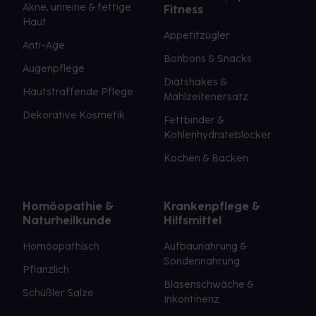
Akne, unreine & fettige
Fitness
Haut
Appetitzügler
Anti-Age
Bonbons & Snacks
Augenpflege
Diätshakes &
Hautstraffende Pflege
Mahlzeitenersatz
Dekorative Kosmetik
Fettbinder &
Kohlenhydrateblocker
Kochen & Backen
Homöopathie &
Krankenpflege &
Naturheilkunde
Hilfsmittel
Homöopathisch
Aufbaunahrung &
Sondennahrung
Pflanzlich
Blasenschwäche &
Schüßler Salze
Inkontinenz