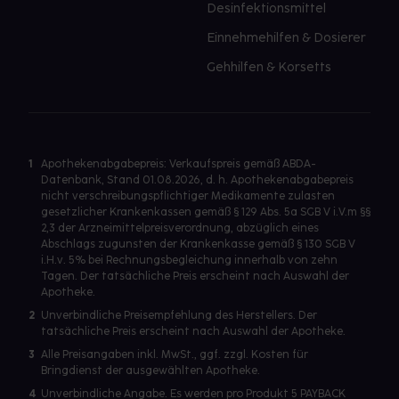
Desinfektionsmittel
Einnehmehilfen & Dosierer
Gehhilfen & Korsetts
1
Apothekenabgabepreis: Verkaufspreis gemäß ABDA-
Datenbank, Stand 01.08.2026, d. h. Apothekenabgabepreis
nicht verschreibungspflichtiger Medikamente zulasten
gesetzlicher Krankenkassen gemäß § 129 Abs. 5a SGB V i.V.m §§
2,3 der Arzneimittelpreisverordnung, abzüglich eines
Abschlags zugunsten der Krankenkasse gemäß § 130 SGB V
i.H.v. 5% bei Rechnungsbegleichung innerhalb von zehn
Tagen. Der tatsächliche Preis erscheint nach Auswahl der
Apotheke.
2
Unverbindliche Preisempfehlung des Herstellers. Der
tatsächliche Preis erscheint nach Auswahl der Apotheke.
3
Alle Preisangaben inkl. MwSt., ggf. zzgl. Kosten für
Bringdienst der ausgewählten Apotheke.
4
Unverbindliche Angabe. Es werden pro Produkt 5 PAYBACK