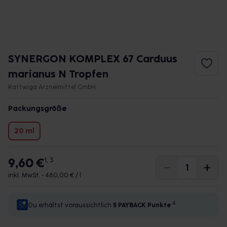
SYNERGON KOMPLEX 67 Carduus
marianus N Tropfen
Kattwiga Arzneimittel GmbH
Packungsgröße
20 ml
9,60 €
1, 3
inkl. MwSt. •
480,00 € / l
4
Du erhältst voraussichtlich
5 PAYBACK
Punkte