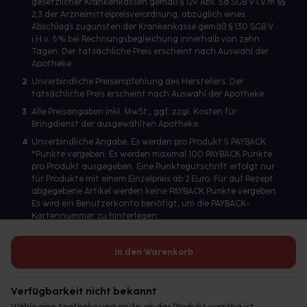
gesetzlicher Krankenkassen gemäß § 129 Abs. 5a SGB V i.V.m §§
2,3 der Arzneimittelpreisverordnung, abzüglich eines
Abschlags zugunsten der Krankenkasse gemäß § 130 SGB V
i.H.v. 5% bei Rechnungsbegleichung innerhalb von zehn
Tagen. Der tatsächliche Preis erscheint nach Auswahl der
Apotheke.
2
Unverbindliche Preisempfehlung des Herstellers. Der
tatsächliche Preis erscheint nach Auswahl der Apotheke.
3
Alle Preisangaben inkl. MwSt., ggf. zzgl. Kosten für
Bringdienst der ausgewählten Apotheke.
4
Unverbindliche Angabe. Es werden pro Produkt 5 PAYBACK
°Punkte vergeben. Es werden maximal 100 PAYBACK Punkte
pro Produkt ausgegeben. Eine Punktegutschrift erfolgt nur
für Produkte mit einem Einzelpreis ab 2 Euro. Für auf Rezept
abgegebene Artikel werden keine PAYBACK Punkte vergeben.
Es wird ein Benutzerkonto benötigt, um die PAYBACK-
Kartennummer zu hinterlegen.
In den Warenkorb
Betreiber des Portals und verantwortlich: gesund.de GmbH &
Co. KG, HRA 113699, Amtsgericht München
Verfügbarkeit nicht bekannt
© 2026 gesund.de GmbH & Co. KG