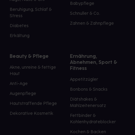
Babypflege
Beruhigung, Schlaf &
Schnuller & Co.
Stress
Zahnen & Zahnpflege
Diabetes
Erkältung
Beauty & Pflege
Ernährung,
Abnehmen, Sport &
Akne, unreine & fettige
Fitness
Haut
Appetitzügler
Anti-Age
Bonbons & Snacks
Augenpflege
Diätshakes &
Hautstraffende Pflege
Mahlzeitenersatz
Dekorative Kosmetik
Fettbinder &
Kohlenhydrateblocker
Kochen & Backen