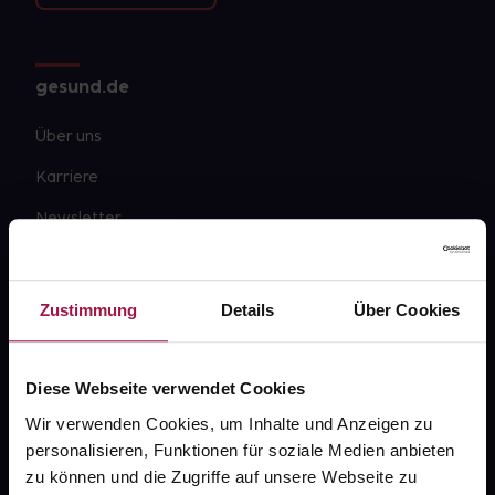
gesund.de
Über uns
Karriere
Newsletter
Barrierefreiheitserklärung
PAYBACK
Zustimmung
Details
Über Cookies
gesund-versorger.de
Sanitätshäuser
Diese Webseite verwendet Cookies
Datenschutz
Wir verwenden Cookies, um Inhalte und Anzeigen zu
personalisieren, Funktionen für soziale Medien anbieten
AGB
zu können und die Zugriffe auf unsere Webseite zu