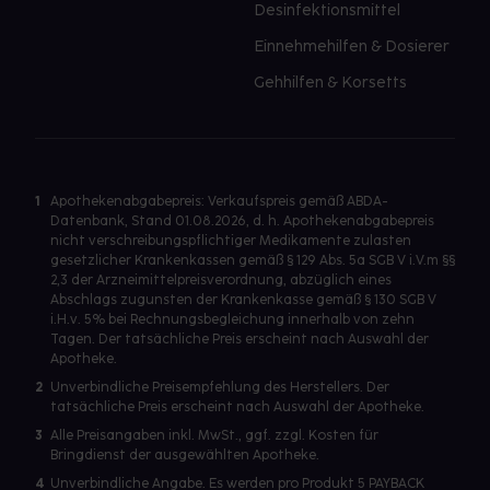
Desinfektionsmittel
Einnehmehilfen & Dosierer
Gehhilfen & Korsetts
1
Apothekenabgabepreis: Verkaufspreis gemäß ABDA-
Datenbank, Stand 01.08.2026, d. h. Apothekenabgabepreis
nicht verschreibungspflichtiger Medikamente zulasten
gesetzlicher Krankenkassen gemäß § 129 Abs. 5a SGB V i.V.m §§
2,3 der Arzneimittelpreisverordnung, abzüglich eines
Abschlags zugunsten der Krankenkasse gemäß § 130 SGB V
i.H.v. 5% bei Rechnungsbegleichung innerhalb von zehn
Tagen. Der tatsächliche Preis erscheint nach Auswahl der
Apotheke.
2
Unverbindliche Preisempfehlung des Herstellers. Der
tatsächliche Preis erscheint nach Auswahl der Apotheke.
3
Alle Preisangaben inkl. MwSt., ggf. zzgl. Kosten für
Bringdienst der ausgewählten Apotheke.
4
Unverbindliche Angabe. Es werden pro Produkt 5 PAYBACK