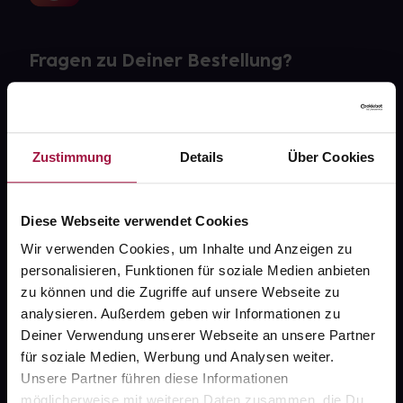
Fragen zu Deiner Bestellung?
Kontakt
FAQ
Zustimmung
Details
Über Cookies
Widerrufsformular
Diese Webseite verwendet Cookies
Wir verwenden Cookies, um Inhalte und Anzeigen zu
personalisieren, Funktionen für soziale Medien anbieten
gesund.de
zu können und die Zugriffe auf unsere Webseite zu
analysieren. Außerdem geben wir Informationen zu
Über uns
Deiner Verwendung unserer Webseite an unsere Partner
Karriere
für soziale Medien, Werbung und Analysen weiter.
Unsere Partner führen diese Informationen
Newsletter
möglicherweise mit weiteren Daten zusammen, die Du