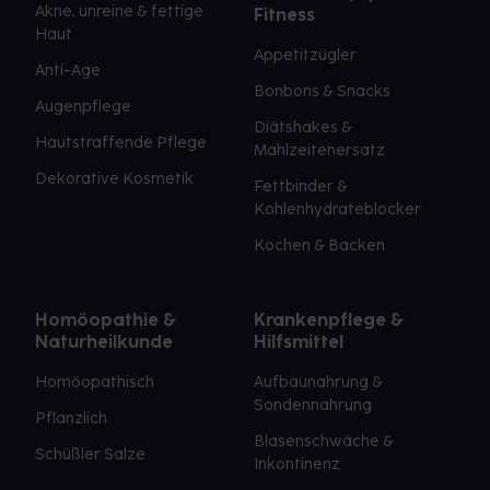
Akne, unreine & fettige
Fitness
Haut
Appetitzügler
Anti-Age
Bonbons & Snacks
Augenpflege
Diätshakes &
Hautstraffende Pflege
Mahlzeitenersatz
Dekorative Kosmetik
Fettbinder &
Kohlenhydrateblocker
Kochen & Backen
Homöopathie &
Krankenpflege &
Naturheilkunde
Hilfsmittel
Homöopathisch
Aufbaunahrung &
Sondennahrung
Pflanzlich
Blasenschwäche &
Schüßler Salze
Inkontinenz