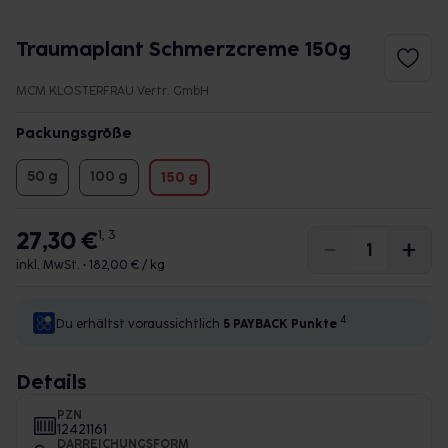
Traumaplant Schmerzcreme 150g
MCM KLOSTERFRAU Vertr. GmbH
Packungsgröße
50 g
100 g
150 g
27,30 €
1, 3
inkl. MwSt. •
182,00 € / kg
4
Du erhältst voraussichtlich
5 PAYBACK
Punkte
Details
PZN
12421161
DARREICHUNGSFORM