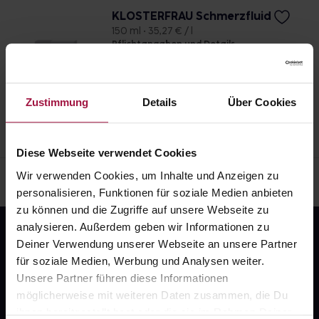
gewissenhafte Dosierung. Im Zweifelsfalle fragen
KLOSTERFRAU Schmerzfluid
Sie Ihren Arzt oder Apotheker nach etwaigen
150 ml • 35,27 € / l
Pflichtangaben und Details
Auswirkungen oder Vorsichtsmaßnahmen.
5,29
€
2, 3
Eine vom Arzt verordnete Dosierung kann von den
Angaben der Packungsbeilage abweichen. Da der
Zustimmung
Details
Über Cookies
Arzt sie individuell abstimmt, sollten Sie das
Arzneimittel daher nach seinen Anweisungen
anwenden.
Diese Webseite verwendet Cookies
Wir verwenden Cookies, um Inhalte und Anzeigen zu
personalisieren, Funktionen für soziale Medien anbieten
zu können und die Zugriffe auf unsere Webseite zu
analysieren. Außerdem geben wir Informationen zu
Deiner Verwendung unserer Webseite an unsere Partner
für soziale Medien, Werbung und Analysen weiter.
Unsere Partner führen diese Informationen
möglicherweise mit weiteren Daten zusammen, die Du
ihnen bereitgestellt hast oder die sie im Rahmen Deiner