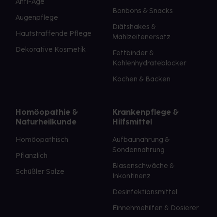
Anti-Age
Bonbons & Snacks
Augenpflege
Diätshakes &
Hautstraffende Pflege
Mahlzeitenersatz
Dekorative Kosmetik
Fettbinder &
Kohlenhydrateblocker
Kochen & Backen
Homöopathie &
Krankenpflege &
Naturheilkunde
Hilfsmittel
Homöopathisch
Aufbaunahrung &
Sondennahrung
Pflanzlich
Blasenschwäche &
Schüßler Salze
Inkontinenz
Desinfektionsmittel
Einnehmehilfen & Dosierer