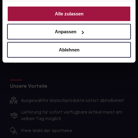
PAYBACK
Nutzung der Dienste gesammelt haben.
Alle zulassen
gesund-versorger.de
Sanitätshäuser
Anpassen
Datenschutz
Ablehnen
AGB
Impressum
Unsere Vorteile
Ausgewählte Wunschprodukte sofort abholbereit
Lieferung für sofort verfügbare Artikel meist am
selben Tag möglich
Freie Wahl der Apotheke