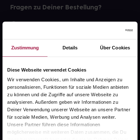
Fragen zu Deiner Bestellung?
Kontakt
FAQ
Zustimmung
Details
Über Cookies
Widerrufsformular
Diese Webseite verwendet Cookies
Wir verwenden Cookies, um Inhalte und Anzeigen zu
gesund.de
personalisieren, Funktionen für soziale Medien anbieten
zu können und die Zugriffe auf unsere Webseite zu
Über uns
analysieren. Außerdem geben wir Informationen zu
Deiner Verwendung unserer Webseite an unsere Partner
Karriere
für soziale Medien, Werbung und Analysen weiter.
Newsletter
Unsere Partner führen diese Informationen
möglicherweise mit weiteren Daten zusammen, die Du
Barrierefreiheitserklärung
ihnen bereitgestellt hast oder die sie im Rahmen Deiner