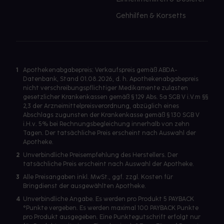
Gehhilfen & Korsetts
1
Apothekenabgabepreis: Verkaufspreis gemäß ABDA-
Datenbank, Stand 01.08.2026, d. h. Apothekenabgabepreis
nicht verschreibungspflichtiger Medikamente zulasten
gesetzlicher Krankenkassen gemäß § 129 Abs. 5a SGB V i.V.m §§
2,3 der Arzneimittelpreisverordnung, abzüglich eines
Abschlags zugunsten der Krankenkasse gemäß § 130 SGB V
i.H.v. 5% bei Rechnungsbegleichung innerhalb von zehn
Tagen. Der tatsächliche Preis erscheint nach Auswahl der
Apotheke.
2
Unverbindliche Preisempfehlung des Herstellers. Der
tatsächliche Preis erscheint nach Auswahl der Apotheke.
3
Alle Preisangaben inkl. MwSt., ggf. zzgl. Kosten für
Bringdienst der ausgewählten Apotheke.
4
Unverbindliche Angabe. Es werden pro Produkt 5 PAYBACK
°Punkte vergeben. Es werden maximal 100 PAYBACK Punkte
pro Produkt ausgegeben. Eine Punktegutschrift erfolgt nur