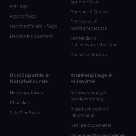
Appetitzügler
Anti-Age
Bonbons & Snacks
Augenpflege
Diätshakes &
Hautstraffende Pflege
Mahlzeitenersatz
Dekorative Kosmetik
Fettbinder &
Kohlenhydrateblocker
Kochen & Backen
Homöopathie &
Krankenpflege &
Naturheilkunde
Hilfsmittel
Homöopathisch
Aufbaunahrung &
Sondennahrung
Pflanzlich
Blasenschwäche &
Schüßler Salze
Inkontinenz
Desinfektionsmittel
Einnehmehilfen & Dosierer