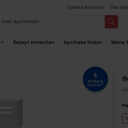
Fragen & Antworten
Über ges
Rezept einreichen
Apotheke finden
Meine 
5
I
PAYBACK
4
Punkte
In
Pa
1