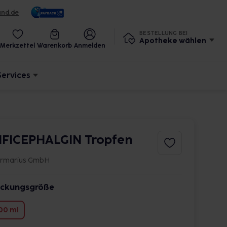
und.de
BESTELLUNG BEI
Apotheke wählen
Merkzettel
Warenkorb
Anmelden
Services
NFICEPHALGIN Tropfen
firmarius GmbH
ckungsgröße
00 ml