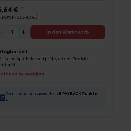
6,64 €
1, 3
l. MwSt. •
266,40 € / l
In den Warenkorb
rfügbarkeit
hle eine Apotheke und prüfe, ob das Produkt
rätig ist.
otheke auswählen
Du erhältst voraussichtlich
5 PAYBACK
Punkte
4