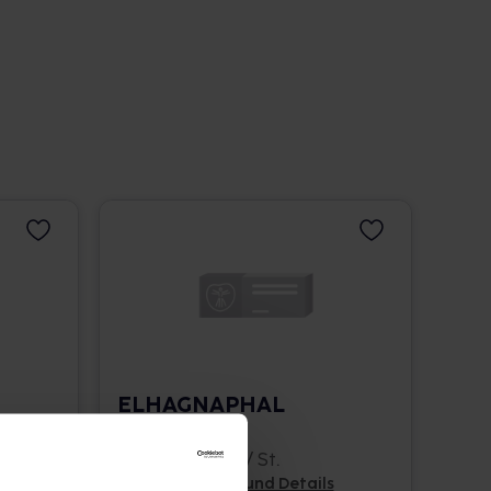
ELHAGNAPHAL
Ampullen
100 St. • 0,76 € / St.
Pflichtangaben und Details