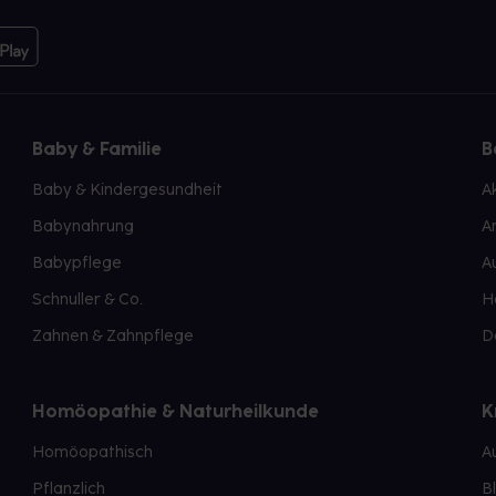
Baby & Familie
B
Baby & Kindergesundheit
A
Babynahrung
A
Babypflege
A
Schnuller & Co.
H
Zahnen & Zahnpflege
D
Homöopathie & Naturheilkunde
K
Homöopathisch
A
Pflanzlich
B