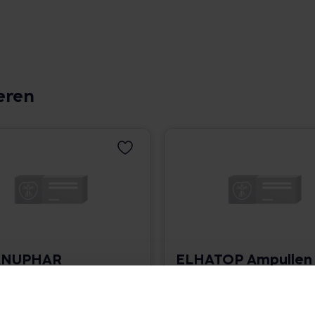
eren
ANUPHAR
ELHATOP Ampullen
llen
100 St. • 0,79 € / St.
• 1,95 € / St.
angaben und Details
Pflichtangaben und Details