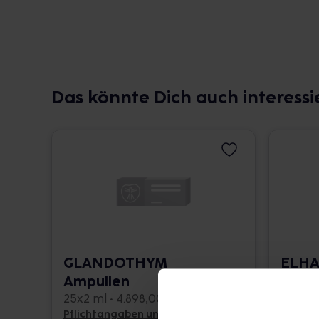
Das könnte Dich auch interessi
GLANDOTHYM
ELH
Ampullen
Ampu
25x2 ml • 4.898,00 € / l
100 St. 
Pflichtangaben und Details
Pflicht