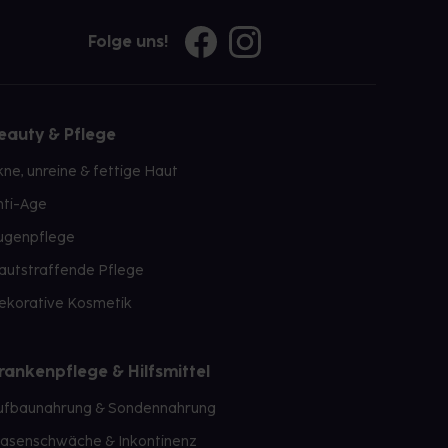
Folge uns!
eauty & Pflege
kne, unreine & fettige Haut
nti-Age
ugenpflege
autstraffende Pflege
ekorative Kosmetik
rankenpflege & Hilfsmittel
ufbaunahrung & Sondennahrung
lasenschwäche & Inkontinenz