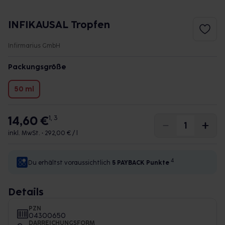
INFIKAUSAL Tropfen
Infirmarius GmbH
Packungsgröße
50 ml
14,60 €
1, 3
inkl. MwSt. •
292,00 € / l
4
Du erhältst voraussichtlich
5 PAYBACK
Punkte
Details
PZN
04300650
DARREICHUNGSFORM