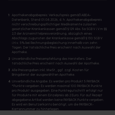
1
Apothekenabgabepreis: Verkaufspreis gemäß ABDA-
Datenbank, Stand 01.08.2026, d. h. Apothekenabgabepreis
nicht verschreibungspflichtiger Medikamente zulasten
gesetzlicher Krankenkassen gemäß § 129 Abs. 5a SGB V i.V.m §§
2,3 der Arzneimittelpreisverordnung, abzüglich eines
Abschlags zugunsten der Krankenkasse gemäß § 130 SGB V
i.H.v. 5% bei Rechnungsbegleichung innerhalb von zehn
Tagen. Der tatsächliche Preis erscheint nach Auswahl der
Apotheke.
2
Unverbindliche Preisempfehlung des Herstellers. Der
tatsächliche Preis erscheint nach Auswahl der Apotheke.
3
Alle Preisangaben inkl. MwSt., ggf. zzgl. Kosten für
Bringdienst der ausgewählten Apotheke.
4
Unverbindliche Angabe. Es werden pro Produkt 5 PAYBACK
°Punkte vergeben. Es werden maximal 100 PAYBACK Punkte
pro Produkt ausgegeben. Eine Punktegutschrift erfolgt nur
für Produkte mit einem Einzelpreis ab 2 Euro. Für auf Rezept
abgegebene Artikel werden keine PAYBACK Punkte vergeben.
Es wird ein Benutzerkonto benötigt, um die PAYBACK-
Kartennummer zu hinterlegen.