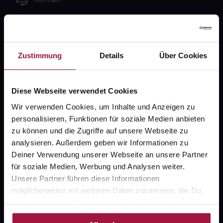
FAQ
Widerrufsformular
Zustimmung
Details
Über Cookies
Diese Webseite verwendet Cookies
gesund.de
Wir verwenden Cookies, um Inhalte und Anzeigen zu
Über uns
personalisieren, Funktionen für soziale Medien anbieten
zu können und die Zugriffe auf unsere Webseite zu
Karriere
analysieren. Außerdem geben wir Informationen zu
Newsletter
Deiner Verwendung unserer Webseite an unsere Partner
für soziale Medien, Werbung und Analysen weiter.
Barrierefreiheitserklärung
Unsere Partner führen diese Informationen
PAYBACK
möglicherweise mit weiteren Daten zusammen, die Du
ihnen bereitgestellt hast oder die sie im Rahmen Deiner
gesund-versorger.de
Nutzung der Dienste gesammelt haben.