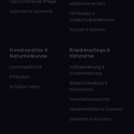
Hautstraffende Pflege
Mahlzeitenersatz
Dekorative Kosmetik
Fettbinder &
Kohlenhydrateblocker
Kochen & Backen
Homöopathie &
Krankenpflege &
Naturheilkunde
Hilfsmittel
Homöopathisch
Aufbaunahrung &
Sondennahrung
Pflanzlich
Blasenschwäche &
Schüßler Salze
Inkontinenz
Desinfektionsmittel
Einnehmehilfen & Dosierer
Gehhilfen & Korsetts